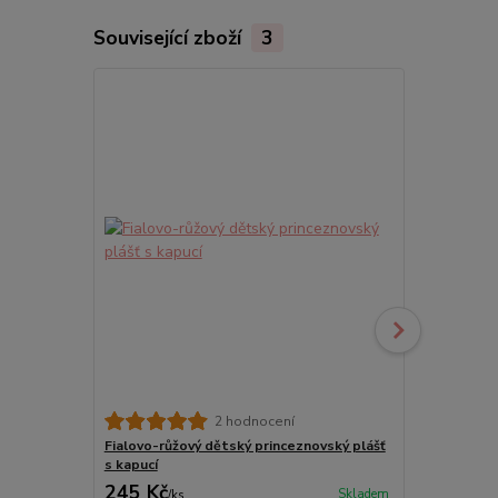
Související zboží
3
2 hodnocení
Fialovo-růžový dětský princeznovský plášť
Dětská paru
s kapucí
245 Kč
285 Kč
Skladem
/
ks
/
ks