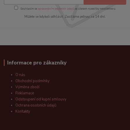
Souhlasím se
zpracováním osobních údajů
za účelem rozesílky newsletteru.
Můžete se kdykoli odhlásit. Zasíláme jednou za 14 dní.
Informace pro zákazníky
O nás
Obchodní podmínky
Výměna zboží
Reklamace
Odstoupení od kupní smlouvy
Ochrana osobních údajů
Kontakty