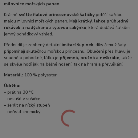
milovnice mořských panen
Krásné
světle fialové princeznovské šatičky
potěší každou
malou milovnici mořských panen. Mají
krátký, lehce průhledný
rukávek
a
nadýchanou tylovou sukýnku
, která dodává šatkům
jemný pohádkový vzhled.
Přední díl je zdobený detailní
imitací šupinek
, díky čemuž šaty
připomínají skutečnou mořskou princeznu. Oblečení přes hlavu je
snadné a pohodlné, látka je
příjemná, pružná a neškrábe
, takže
se skvěle hodí jak na běžné nošení, tak na hraní a převlékání.
Materiál:
100 % polyester
Údržba:
– prát na 30 °C
– nesušit v sušičce
– žehlit na nízký stupeň
– nečistit chemicky