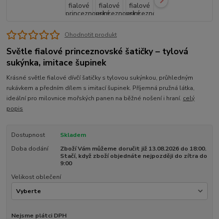
Ohodnotit produkt
Světle fialové princeznovské šatičky – tylová
sukýnka, imitace šupinek
Krásné světle fialové dívčí šatičky s tylovou sukýnkou, průhledným
rukávkem a předním dílem s imitací šupinek. Příjemná pružná látka,
ideální pro milovnice mořských panen na běžné nošení i hraní.
celý
popis
Dostupnost
Skladem
Doba dodání
Zboží Vám můžeme doručit již 13.08.2026 do 18:00.
Stačí, když zboží objednáte nejpozději do zítra do
9:00
Velikost oblečení
Nejsme plátci DPH