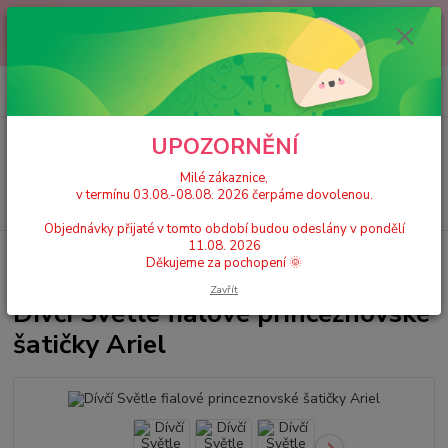
Milé zákaznice, v termínu 03.08.-08.08. 2026 čerpáme dovolenou.
Objednávky přijaté v tomto období budou odeslány v pondělí 11.08.
2026 Děkujeme za pochopení 🌞
0
ks
+420 777 224 390
CZK
za
0 Kč
(Po-Pá, 9-17 hod.)
UPOZORNĚNÍ
Menu
Milé zákaznice,
v termínu 03.08.-08.08. 2026 čerpáme dovolenou.
Hledat
Objednávky přijaté v tomto období budou odeslány v pondělí
11.08. 2026
Úvod
Dětské karnevalové kostýmy / Princeznovské šaty, doplňky
Dívčí
Děkujeme za pochopení 🌞
Světle fialové princeznovské šatičky Ariel
Zavřít
Dívčí Světle fialové princeznovské
šatičky Ariel