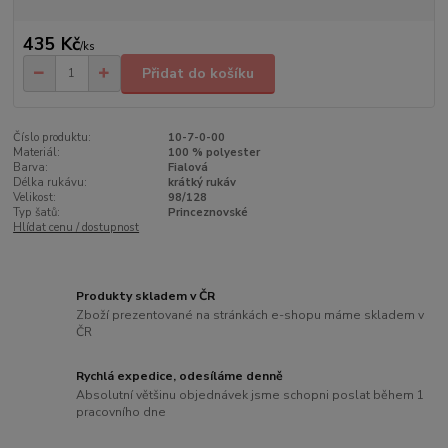
435 Kč
/
ks
Přidat do košíku
Číslo produktu:
10-7-0-00
Materiál:
100 % polyester
Barva:
Fialová
Délka rukávu:
krátký rukáv
Velikost:
98/128
Typ šatů:
Princeznovské
Hlídat cenu / dostupnost
Produkty skladem v ČR
Zboží prezentované na stránkách e-shopu máme skladem v
ČR
Rychlá expedice, odesíláme denně
Absolutní většinu objednávek jsme schopni poslat během 1
pracovního dne