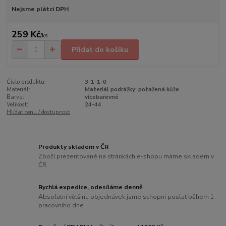
Nejsme plátci DPH
259 Kč
/
ks
Přidat do košíku
Číslo produktu:
3-1-1-0
Materiál:
Materiál podrážky: potažená kůže
Barva:
vícebarevné
Velikost:
24-44
Hlídat cenu / dostupnost
Produkty skladem v ČR
Zboží prezentované na stránkách e-shopu máme skladem v
ČR
Rychlá expedice, odesíláme denně
Absolutní většinu objednávek jsme schopni poslat během 1
pracovního dne