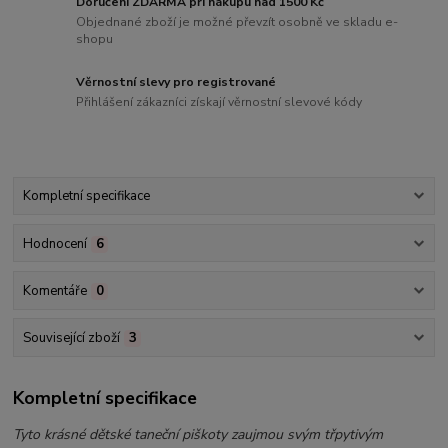
Doručení ZDARMA při nákupu nad 1500 Kč
Objednané zboží je možné převzít osobně ve skladu e-
shopu
Věrnostní slevy pro registrované
Přihlášení zákazníci získají věrnostní slevové kódy
Kompletní specifikace
Hodnocení
6
Komentáře
0
Související zboží
3
Kompletní specifikace
Tyto krásné dětské taneční piškoty zaujmou svým třpytivým