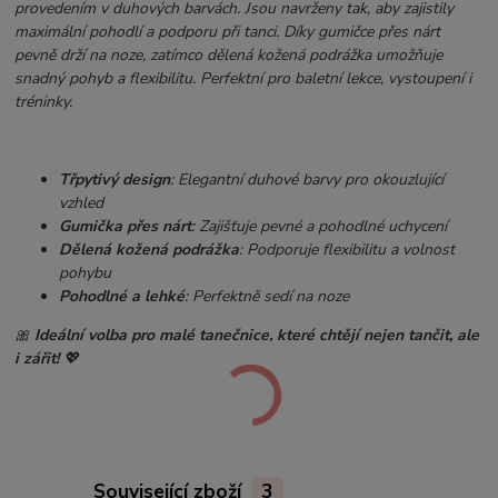
provedením v duhových barvách. Jsou navrženy tak, aby zajistily
maximální pohodlí a podporu při tanci. Díky gumičce přes nárt
pevně drží na noze, zatímco dělená kožená podrážka umožňuje
snadný pohyb a flexibilitu. Perfektní pro baletní lekce, vystoupení i
tréninky.
Třpytivý design
: Elegantní duhové barvy pro okouzlující
vzhled
Gumička přes nárt
: Zajišťuje pevné a pohodlné uchycení
Dělená kožená podrážka
: Podporuje flexibilitu a volnost
pohybu
Pohodlné a lehké
: Perfektně sedí na noze
🎀
Ideální volba pro malé tanečnice, které chtějí nejen tančit, ale
i zářit!
💖
Související zboží
3