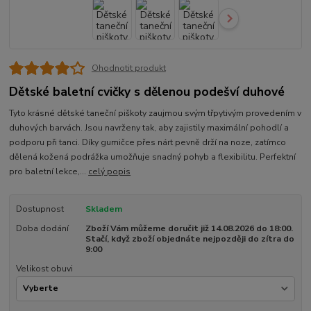
Ohodnotit produkt
Dětské baletní cvičky s dělenou podešví duhové
Tyto krásné dětské taneční piškoty zaujmou svým třpytivým provedením v
duhových barvách. Jsou navrženy tak, aby zajistily maximální pohodlí a
podporu při tanci. Díky gumičce přes nárt pevně drží na noze, zatímco
dělená kožená podrážka umožňuje snadný pohyb a flexibilitu. Perfektní
pro baletní lekce,...
celý popis
Dostupnost
Skladem
Doba dodání
Zboží Vám můžeme doručit již 14.08.2026 do 18:00.
Stačí, když zboží objednáte nejpozději do zítra do
9:00
Velikost obuvi