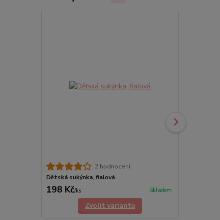
2 hodnocení
Dětská sukýnka, fialová
Dětská tane
198 Kč
198 Kč
Skladem
/
ks
/
ks
Zvolit variantu