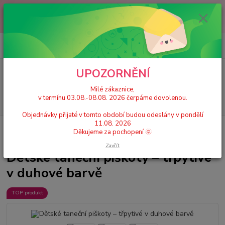
Milé zákaznice, v termínu 03.08.-08.08. 2026 čerpáme dovolenou.
Objednávky přijaté v tomto období budou odeslány v pondělí 11.08.
2026 Děkujeme za pochopení 🌞
0
ks
+420 777 224 390
CZK
za
0 Kč
(Po-Pá, 9-17 hod.)
UPOZORNĚNÍ
Menu
Milé zákaznice,
v termínu 03.08.-08.08. 2026 čerpáme dovolenou.
Hledat
Objednávky přijaté v tomto období budou odeslány v pondělí
11.08. 2026
Úvod
Dětské taneční cvičky a piškoty
Dětské taneční piškoty – třpytivé v
Děkujeme za pochopení 🌞
duhové barvě
Zavřít
Dětské taneční piškoty – třpytivé
v duhové barvě
TOP produkt