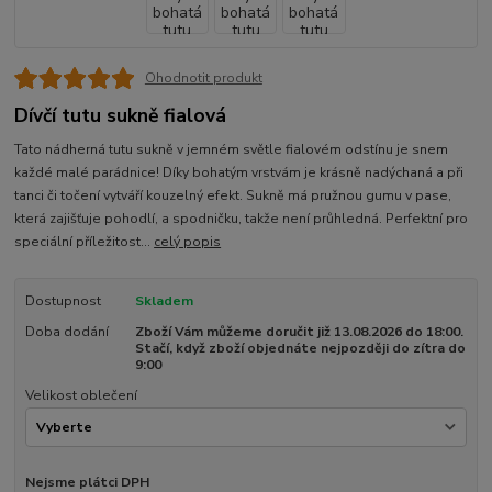
Ohodnotit produkt
Dívčí tutu sukně fialová
Tato nádherná tutu sukně v jemném světle fialovém odstínu je snem
každé malé parádnice! Díky bohatým vrstvám je krásně nadýchaná a při
tanci či točení vytváří kouzelný efekt. Sukně má pružnou gumu v pase,
která zajišťuje pohodlí, a spodničku, takže není průhledná. Perfektní pro
speciální příležitost...
celý popis
Dostupnost
Skladem
Doba dodání
Zboží Vám můžeme doručit již 13.08.2026 do 18:00.
Stačí, když zboží objednáte nejpozději do zítra do
9:00
Velikost oblečení
Nejsme plátci DPH