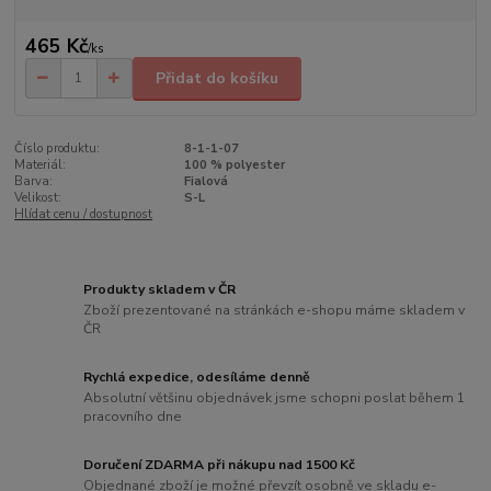
465 Kč
/
ks
Přidat do košíku
Číslo produktu:
8-1-1-07
Materiál:
100 % polyester
Barva:
Fialová
Velikost:
S-L
Hlídat cenu / dostupnost
Produkty skladem v ČR
Zboží prezentované na stránkách e-shopu máme skladem v
ČR
Rychlá expedice, odesíláme denně
Absolutní většinu objednávek jsme schopni poslat během 1
pracovního dne
Doručení ZDARMA při nákupu nad 1500 Kč
Objednané zboží je možné převzít osobně ve skladu e-