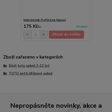
Náhrdelník čtyřlístek fialový
175 Kč
Skladem
/
ks
Přidat do košíku
Zboží zařazeno v kategoriích
Dívčí tutu sukně 2-12 let
TUTU petti šifónové sukně
Nepropásněte novinky, akce a