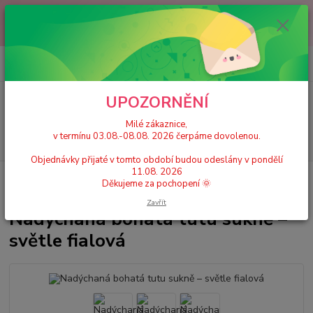
Milé zákaznice, v termínu 03.08.-08.08. 2026 čerpáme dovolenou.
Objednávky přijaté v tomto období budou odeslány v pondělí 11.08.
2026 Děkujeme za pochopení 🌞
0
ks
+420 777 224 390
CZK
za
0 Kč
(Po-Pá, 9-17 hod.)
UPOZORNĚNÍ
Menu
Milé zákaznice,
v termínu 03.08.-08.08. 2026 čerpáme dovolenou.
Hledat
Objednávky přijaté v tomto období budou odeslány v pondělí
11.08. 2026
Úvod
Dívčí tutu sukně 2-12 let
Nadýchaná bohatá tutu sukně – světle
Děkujeme za pochopení 🌞
fialová
Zavřít
Nadýchaná bohatá tutu sukně –
světle fialová