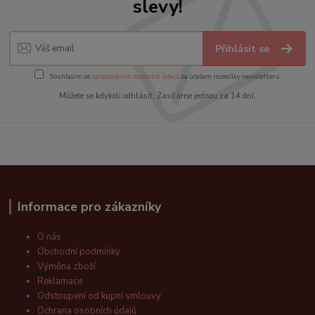
slevy!
Přihlásit se
Souhlasím se
zpracováním osobních údajů
za účelem rozesílky newsletteru.
Můžete se kdykoli odhlásit. Zasíláme jednou za 14 dní.
Informace pro zákazníky
O nás
Obchodní podmínky
Výměna zboží
Reklamace
Odstoupení od kupní smlouvy
Ochrana osobních údajů