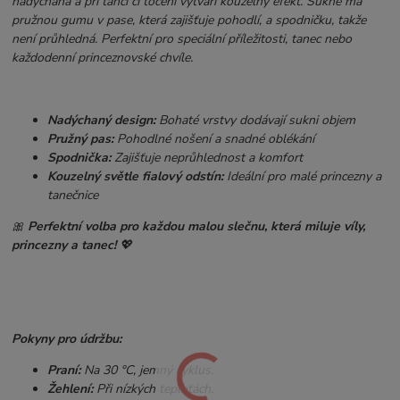
nadýchaná a při tanci či točení vytváří kouzelný efekt. Sukně má
pružnou gumu v pase, která zajišťuje pohodlí, a spodničku, takže
není průhledná. Perfektní pro speciální příležitosti, tanec nebo
každodenní princeznovské chvíle.
Nadýchaný design:
Bohaté vrstvy dodávají sukni objem
Pružný pas:
Pohodlné nošení a snadné oblékání
Spodnička:
Zajišťuje neprůhlednost a komfort
Kouzelný světle fialový odstín:
Ideální pro malé princezny a
tanečnice
🎀
Perfektní volba pro každou malou slečnu, která miluje víly,
princezny a tanec!
💖
Pokyny pro údržbu:
Praní:
Na 30 °C, jemný cyklus.
Žehlení:
Při nízkých teplotách.