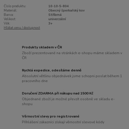
Číslo produktu:
10-10-5-804
Materiál:
Obecný šperkařský kov
Barva:
Stříbrná
Velikost:
univerzální
Věk:
3+
Hlídat cenu / dostupnost
Produkty skladem v ČR
Zboží prezentované na stránkách e-shopu máme skladem v
ČR
Rychlá expedice, odesíláme denně
Absolutní většinu objednávek jsme schopni poslat během 1
pracovního dne
Doručení ZDARMA při nákupu nad 1500 Kč
Objednané zboží je možné převzít osobně ve skladu e-
shopu
Věrnostní slevy pro registrované
Přihlášení zákazníci získají věrnostní slevové kódy