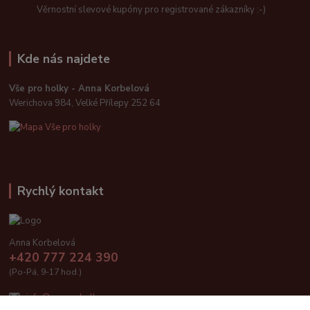
Věrnostní slevové kupóny pro registrované zákazníky :-)
Kde nás najdete
Vše pro holky - Anna Korbelová
Werichova 984, Velké Přílepy 252 64
Rychlý kontakt
Anna Korbelová
+420 777 224 390
(Po-Pá, 9-17 hod.)
info@vseproholky.cz