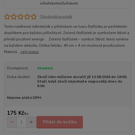
Ohodnotit produkt
Tento nádherný náhrdelník s přívěskem ve tvaru čtyřlístku je perfektním
doplňkem pro každou příležitost. Zelený čtyřlístek je symbolem štěstí a
přináší pozitivní energii. Zelený čtyřlístek – symbol štěstí, který vynikne
na každém dekoltu. Délka řetízku: 40 cm + 4 cm možnost prodloužení.
Materiá...
celý popis
Dostupnost
Skladem
Doba dodání
Zboží Vám můžeme doručit již 13.08.2026 do 18:00.
Stačí, když zboží objednáte nejpozději dnes do
9:00
Nejsme plátci DPH
175 Kč
/
ks
Přidat do košíku