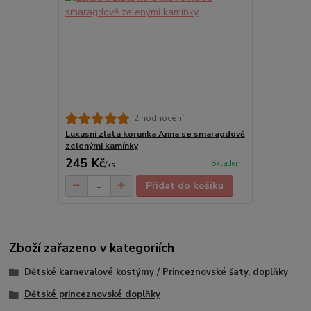
2 hodnocení
Luxusní zlatá korunka Anna se smaragdově
zelenými kamínky
245 Kč
Skladem
/
ks
Přidat do košíku
Zboží zařazeno v kategoriích
Dětské karnevalové kostýmy / Princeznovské šaty, doplňky
Dětské princeznovské doplňky