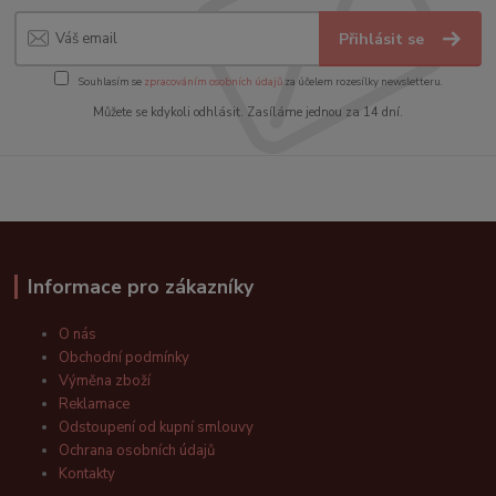
Přihlásit se
Souhlasím se
zpracováním osobních údajů
za účelem rozesílky newsletteru.
Můžete se kdykoli odhlásit. Zasíláme jednou za 14 dní.
Informace pro zákazníky
O nás
Obchodní podmínky
Výměna zboží
Reklamace
Odstoupení od kupní smlouvy
Ochrana osobních údajů
Kontakty