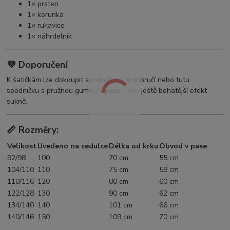
1× prsten
1× korunka
1× rukavice
1× náhrdelník
💜
Doporučení
K šatičkám lze dokoupit spodničku s trojobručí nebo tutu
spodničku s pružnou gumou v pase – pro ještě bohatější efekt
sukně.
📏
Rozměry:
Velikost
Uvedeno na cedulce
Délka od krku
Obvod v pase
92/98
100
70 cm
55 cm
104/110
110
75 cm
58 cm
110/116
120
80 cm
60 cm
122/128
130
90 cm
62 cm
134/140
140
101 cm
66 cm
140/146
150
109 cm
70 cm