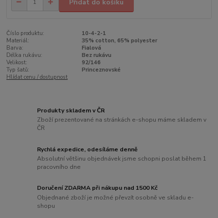
Přidat do košíku
Číslo produktu:
10-4-2-1
Materiál:
35% cotton, 65% polyester
Barva:
Fialová
Délka rukávu:
Bez rukávu
Velikost:
92/146
Typ šatů:
Princeznovské
Hlídat cenu / dostupnost
Produkty skladem v ČR
Zboží prezentované na stránkách e-shopu máme skladem v
ČR
Rychlá expedice, odesíláme denně
Absolutní většinu objednávek jsme schopni poslat během 1
pracovního dne
Doručení ZDARMA při nákupu nad 1500 Kč
Objednané zboží je možné převzít osobně ve skladu e-
shopu