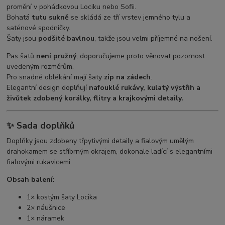
promění v pohádkovou Lociku nebo Sofii.
Bohatá
tutu sukně
se skládá ze tří vrstev jemného tylu a
saténové spodničky.
Šaty jsou
podšité bavlnou
, takže jsou velmi příjemné na nošení.
Pas šatů
není pružný
, doporučujeme proto věnovat pozornost
uvedeným rozměrům.
Pro snadné oblékání mají šaty
zip na zádech
.
Elegantní design doplňují
nafouklé rukávy, kulatý výstřih a
živůtek zdobený korálky, flitry a krajkovými detaily.
✨
Sada doplňků
Doplňky jsou zdobeny třpytivými detaily a fialovým umělým
drahokamem se stříbrným okrajem, dokonale ladící s elegantními
fialovými rukavicemi.
Obsah balení:
1× kostým šaty Locika
2× náušnice
1× náramek