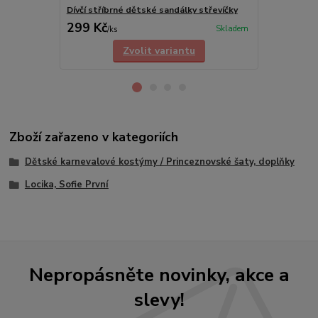
Dívčí stříbrné dětské sandálky střevíčky
Dívčí růžové
299 Kč
299 Kč
Skladem
/
ks
/
ks
Zvolit variantu
Zboží zařazeno v kategoriích
Dětské karnevalové kostýmy / Princeznovské šaty, doplňky
Locika, Sofie První
Nepropásněte novinky, akce a
slevy!