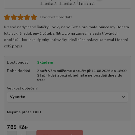
Ohodnotit produkt
Krásné nadýchané šatičky Lociky nebo Sofie pro malé princezny. Bohatá
tutu sukně, zdobený živůtek s flitry, zip na zádech a sada třpytivých
doplňků – korunka, šperky i rukavičky. Ideální na oslavy, karneval i focení.
celý popis
Dostupnost
Skladem
Doba dodání
Zboží Vám můžeme doručit již 11.08.2026 do 18:00.
Stačí, když zboží objednáte nejpozději dnes do
9:00
Velikost oblečení
Nejsme plátci DPH
785 Kč
/
ks