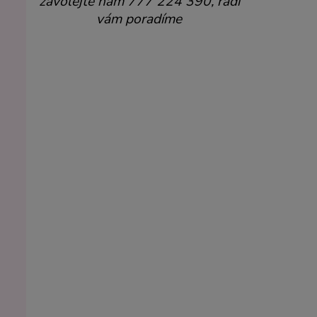
zavolejte nám 777 224 390, rádi
vám poradíme