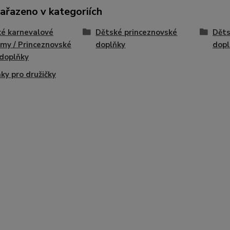
zařazeno v kategoriích
é karnevalové
Dětské princeznovské
Děts
my / Princeznovské
doplňky
dopl
 doplňky
ky pro družičky