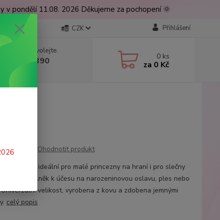
ny v pondělí 11.08. 2026 Děkujeme za pochopení 🌞
Přihlášení
CZK
 si rady? Zavolejte.
0
ks
 777 224 390
za
0 Kč
, 9-17 hod.)
Ohodnotit produkt
 2026
ná korunka ideální pro malé princezny na hraní i pro slečny
legantní doplněk k účesu na narozeninovou oslavu, ples nebo
. Univerzální velikost, vyrobena z kovu a zdobena jemnými
y.
celý popis