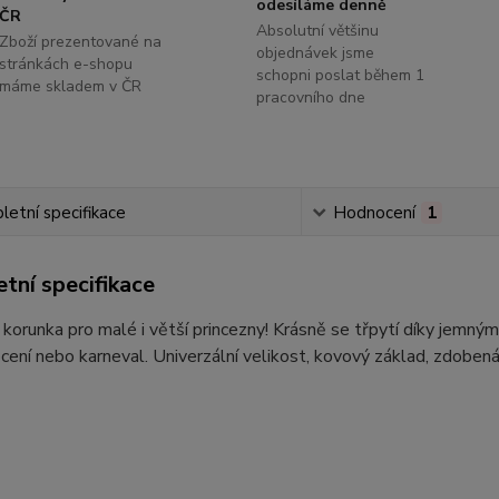
odesíláme denně
ČR
Absolutní většinu
Zboží prezentované na
objednávek jsme
stránkách e-shopu
schopni poslat během 1
máme skladem v ČR
pracovního dne
etní specifikace
Hodnocení
1
tní specifikace
korunka pro malé i větší princezny! Krásně se třpytí díky jemn
ocení nebo karneval. Univerzální velikost, kovový základ, zdoben