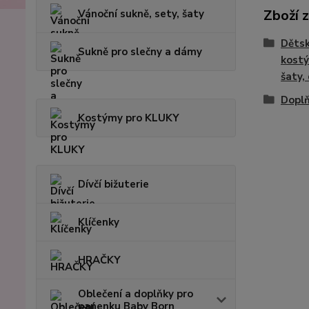
Zboží 
Vánoční sukně, sety, šaty
Dětsk
Sukně pro slečny a dámy
kostý
šaty,
Doplň
Kostýmy pro KLUKY
Dívčí bižuterie
Klíčenky
HRAČKY
Oblečení a doplňky pro
panenku Baby Born