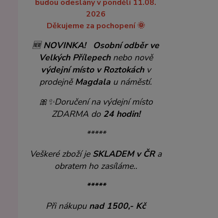
budou odeslány v pondělí 11.08.
2026
Děkujeme za pochopení 🌞
🆕
NOVINKA!
Osobní odběr ve
Velkých Přílepech
nebo nově
výdejní místo v Roztokách
v
prodejně
Magdala
u náměstí.
🎀✨
Doručení na výdejní místo
ZDARMA do
24 hodin!
*****
Veškeré zboží je
SKLADEM v ČR
a
obratem ho zasíláme..
*****
Při nákupu
nad 1500,- Kč