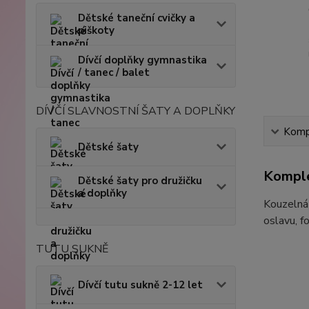
Dětské taneční cvičky a
piškoty
Dívčí doplňky gymnastika
/ tanec / balet
DÍVČÍ SLAVNOSTNÍ ŠATY A DOPLŇKY
Kompl
Dětské šaty
Komple
Dětské šaty pro družičku
a doplňky
Kouzelná 
oslavu, f
TUTU SUKNĚ
Dívčí tutu sukně 2-12 let