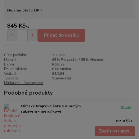
Nejsme plátci DPH
845 Kč
/
ks
Přidat do košíku
Číslo produktu:
7-1-6-0
Materiál:
65% Polyester / 35% Viscose
Barva:
Růžová
Délka rukávu:
Bez rukávu
Velikost:
98/164
Typ šatů:
Slavnostní
Hlídat cenu / dostupnost
Podobné produkty
Dětské krajkové šaty s dlouhým
Skladem
rukávem - meruňkové
815 Kč
/
ks
Zvolit variantu