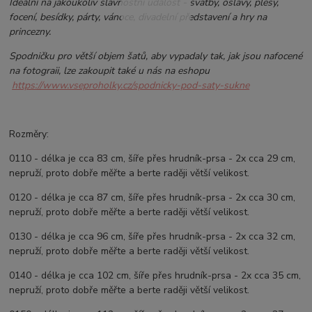
Ideální na jakoukoliv slavnostní událost - svatby, oslavy, plesy,
focení, besídky, párty, vánoce, divadelní představení a hry na
princezny.
Spodničku pro větší objem šatů, aby vypadaly tak, jak jsou nafocené
na fotograii, lze zakoupit také u nás na eshopu
https://www.vseproholky.cz/spodnicky-pod-saty-sukne
Rozměry:
0110 - délka je cca 83 cm, šíře přes hrudník-prsa - 2x cca 29 cm,
nepruží, proto dobře měřte a berte raději větší velikost.
0120 - délka je cca 87 cm, šíře přes hrudník-prsa - 2x cca 30 cm,
nepruží, proto dobře měřte a berte raději větší velikost.
0130 - délka je cca 96 cm, šíře přes hrudník-prsa - 2x cca 32 cm,
nepruží, proto dobře měřte a berte raději větší velikost.
0140 - délka je cca 102 cm, šíře přes hrudník-prsa - 2x cca 35 cm,
nepruží, proto dobře měřte a berte raději větší velikost.