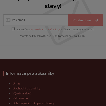
slevy!
Přihlásit se
Souhlasím se
zpracováním osobních údajů
za účelem rozesílky newsletteru.
Můžete se kdykoli odhlásit. Zasíláme jednou za 14 dní.
Informace pro zákazníky
O nás
Obchodní podmínky
Výměna zboží
Reklamace
Odstoupení od kupní smlouvy