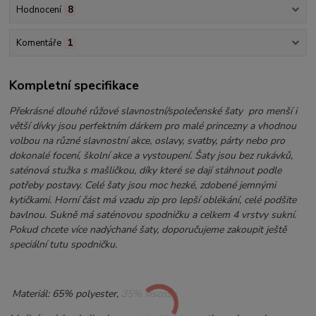
Hodnocení
8
Komentáře
1
Kompletní specifikace
Překrásné d
louhé růžové slavnostní/společenské šaty pro menší i
větší dívky jsou perfektním dárkem pro malé princezny a vhodnou
volbou na různé slavnostní akce, oslavy, svatby, párty nebo pro
dokonalé focení, školní akce a vystoupení.
Šaty jsou bez rukávků,
saténová stužka s mašličkou, díky které se dají stáhnout podle
potřeby postavy. Celé šaty jsou moc hezké, zdobené jemnými
kytičkami. Horní část má vzadu zip pro lepší oblékání, celé podšite
bavlnou. Sukně má saténovou spodničku a celkem 4 vrstvy sukní.
Pokud chcete více nadýchané šaty, doporučujeme zakoupit ještě
speciální tutu spodničku.
Materiál: 65% polyester, 35% viscose