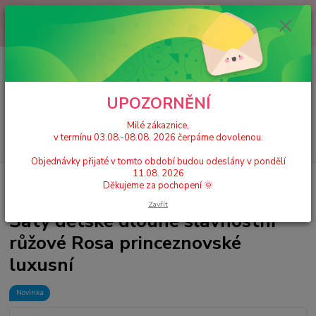
Milé zákaznice, v termínu 03.08.-08.08. 2026 čerpáme dovolenou.
Objednávky přijaté v tomto období budou odeslány v pondělí 11.08.
2026 Děkujeme za pochopení 🌞
0
ks
+420 777 224 390
CZK
za
0 Kč
(Po-Pá, 9-17 hod.)
UPOZORNĚNÍ
Menu
Milé zákaznice,
v termínu 03.08.-08.08. 2026 čerpáme dovolenou.
Hledat
Objednávky přijaté v tomto období budou odeslány v pondělí
11.08. 2026
Úvod
Dětské šaty
Šaty dětské dlouhé slavnostní růžové Rosa
Děkujeme za pochopení 🌞
princeznovské luxusní
Zavřít
Šaty dětské dlouhé slavnostní
růžové Rosa princeznovské
luxusní
Novinka