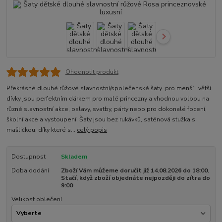
Ohodnotit produkt
Překrásné dlouhé růžové slavnostní/společenské šaty pro menší i větší
dívky jsou perfektním dárkem pro malé princezny a vhodnou volbou na
různé slavnostní akce, oslavy, svatby, párty nebo pro dokonalé focení,
školní akce a vystoupení. Šaty jsou bez rukávků, saténová stužka s
mašličkou, díky které s...
celý popis
Dostupnost
Skladem
Doba dodání
Zboží Vám můžeme doručit již 14.08.2026 do 18:00.
Stačí, když zboží objednáte nejpozději do zítra do
9:00
Velikost oblečení