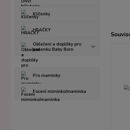
Klíčenky
HRAČKY
Souvise
Oblečení a doplňky pro
panenku Baby Born
Pro maminky
Focení miminko/maminka