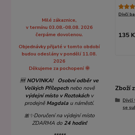
Dívčí b
Milé zákaznice,
v termínu 03.08.-08.08. 2026
135 K
čerpáme dovolenou.
Objednávky přijaté v tomto období
budou odeslány v pondělí 11.08.
2026
Děkujeme za pochopení 🌞
🆕
NOVINKA!
Osobní odběr ve
Zboží 
Velkých Přílepech
nebo nově
výdejní místo v Roztokách
v
Dívčí
prodejně
Magdala
u náměstí.
se su
🎀✨
Doručení na výdejní místo
ZDARMA do
24 hodin!