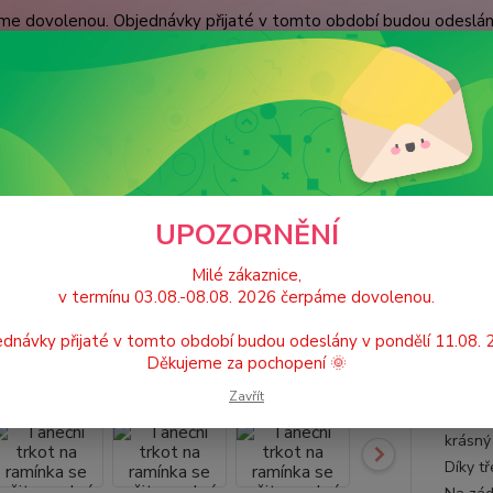
páme dovolenou. Objednávky přijaté v tomto období budou odeslá
dní podmínky
Spokojenost zákazníků
Kontakty
Nevíte
Hledat
+420
(Po-Pá
ívčí taneční trikoty, dresy se sukní
Taneční trikoty se sukní
Taneční tr
UPOZORNĚNÍ
ční trkot na ramínka se všitou s
Milé zákaznice,
v termínu 03.08.-08.08. 2026 čerpáme dovolenou.
dnávky přijaté v tomto období budou odeslány v pondělí 11.08.
Děkujeme za pochopení 🌞
Dívč
Zavřít
Růžový
krásný 
Díky t