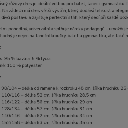
sný růžový dres je ideální volbou pro balet, tanec i gymnastiku
 Na zádech má dres větší výstřih, který dodává lehkost a eleganc
 dívčí postavu a zajišťuje perfektní střih, který sedí při každé póz
elmi pohodlný, univerzální a splňuje nároky pedagogů – umožňuje
hodný je nejen na taneční kroužky, balet a gymnastiku, ale také 
:
s: 95 % bavlna, 5 % lycra
ně: 100 % polyester
:
. 98/104 – délka od ramene k rozkroku 48 cm, šířka hrudníku 25
. 110/116 – délka 52 cm, šířka hrudníku 28,5 cm
. 116/122 – délka 56 cm, šířka hrudníku 29 cm
. 128/134 – délka 57 cm, šířka hrudníku 31 cm
. 140/146 – délka 62 cm, šířka hrudníku 34 cm
. 152/158 – délka 63 cm, šířka hrudníku 35 cm