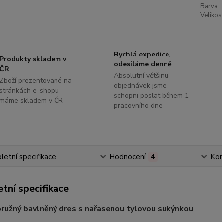
Barva:
Velikos
Rychlá expedice,
Produkty skladem v
odesíláme denně
ČR
Absolutní většinu
Zboží prezentované na
objednávek jsme
stránkách e-shopu
schopni poslat během 1
máme skladem v ČR
pracovního dne
etní specifikace
Hodnocení
4
Ko
tní specifikace
ružný bavlněný dres s nařasenou tylovou sukýnkou