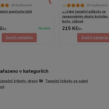
20 hodnocení
24 hodnocení
aletní punčochy bílé
Dětské taneční piškoty se
zavazováním okolo kotníku,
boty- růžové
č
215 Kč
Skladem
/
ks
/
ks
Zvolit variantu
Zvolit variantu
zařazeno v kategoriích
 taneční trikoty, dresy
Taneční trikoty se sukní
kní