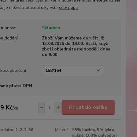
ech má dres větší výstřih, který dodává lehkost a eleganci. Na
u je možné nařasení díky vši...
celý popis
tupnost
Skladem
a dodání
Zboží Vám můžeme doručit již
13.08.2026 do 18:00. Stačí, když
zboží objednáte nejpozději dnes
do 9:00
ikost oblečení
sme plátci DPH
9 Kč
Přidat do košíku
/
ks
roduktu:
1-2-1-36
Materiál:
95% bavlna, 5% lykra,
sukně: 100% polyester