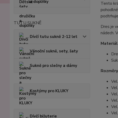
a doplňky
Tento krá
pohodlné.
podtrhuje
TUTU SUKNĚ
Dres je v
nádech. V
Dívčí tutu sukně 2-12 let
Materiál
Vánoční sukně, sety, šaty
Dre
Suk
Sukně pro slečny a dámy
Rozměry
Vel
Vel
Kostýmy pro KLUKY
Vel
Vel
Vel
Vel
Dívčí bižuterie