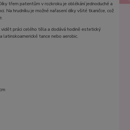
. Díky třem patentům v rozkroku je oblékání jednoduché a
i. Na hrudníku je možné nařasení díky všité tkaničce, což
e.
 vidět práci celého těla a dodává hodině estetický
na latinskoamerické tance nebo aerobic.
 cm