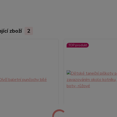
jící zboží
2
TOP produkt