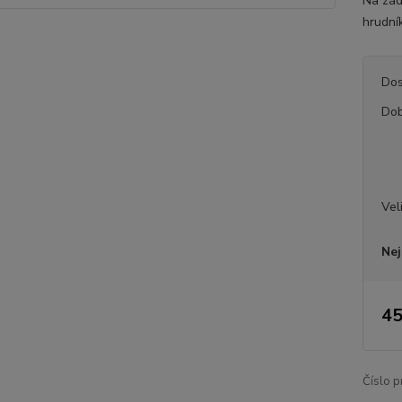
Na zád
hrudník
Dos
Dob
Vel
Nej
45
Číslo p