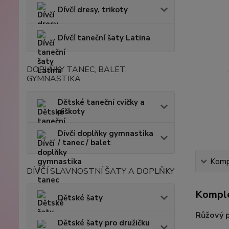
Dívčí dresy, trikoty
Dívčí taneční šaty Latina
DOPLŇKY TANEC, BALET,
GYMNASTIKA
Dětské taneční cvičky a
piškoty
Dívčí doplňky gymnastika
/ tanec / balet
Kompl
DÍVČÍ SLAVNOSTNÍ ŠATY A DOPLŇKY
Komple
Dětské šaty
Růžový p
Dětské šaty pro družičku