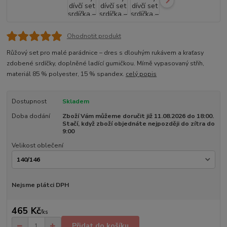
Ohodnotit produkt
Růžový set pro malé parádnice – dres s dlouhým rukávem a kraťasy
zdobené srdíčky, doplněné ladící gumičkou. Mírně vypasovaný střih,
materiál 85 % polyester, 15 % spandex.
celý popis
Dostupnost
Skladem
Doba dodání
Zboží Vám můžeme doručit již 11.08.2026 do 18:00.
Stačí, když zboží objednáte nejpozději do zítra do
9:00
Velikost oblečení
Nejsme plátci DPH
465 Kč
/
ks
Přidat do košíku