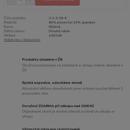
Číslo produktu:
2-1-0-30-6
Materiál:
85% polyester 15% spandex
Barva:
Růžová
Délka rukávu:
Dlouhý rukáv
Velikost:
140/146
Hlídat cenu / dostupnost
Produkty skladem v ČR
Zboží prezentované na stránkách e-shopu máme skladem v
ČR
Rychlá expedice, odesíláme denně
Absolutní většinu objednávek jsme schopni poslat během 1
pracovního dne
Doručení ZDARMA při nákupu nad 1500 Kč
Objednané zboží je možné převzít osobně ve skladu e-
shopu
Věrnostní slevy pro registrované