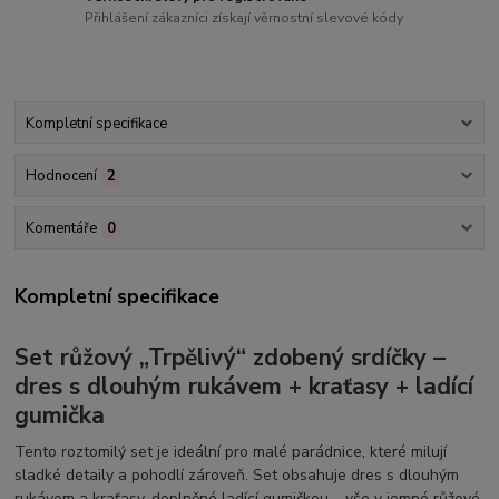
Přihlášení zákazníci získají věrnostní slevové kódy
Kompletní specifikace
Hodnocení
2
Komentáře
0
Kompletní specifikace
Set růžový „Trpělivý“ zdobený srdíčky –
dres s dlouhým rukávem + kraťasy + ladící
gumička
Tento roztomilý set je ideální pro malé parádnice, které milují
sladké detaily a pohodlí zároveň. Set obsahuje dres s dlouhým
rukávem a kraťasy, doplněné ladící gumičkou – vše v jemné růžové