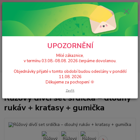
Milé zákaznice, v termínu 03.08.-08.08. 2026 čerpáme dovolenou.
Objednávky přijaté v tomto období budou odeslány v pondělí 11.08.
2026 Děkujeme za pochopení 🌞
0
ks
+420 777 224 390
CZK
za
0 Kč
(Po-Pá, 9-17 hod.)
UPOZORNĚNÍ
Menu
Milé zákaznice,
v termínu 03.08.-08.08. 2026 čerpáme dovolenou.
Hledat
Objednávky přijaté v tomto období budou odeslány v pondělí
11.08. 2026
Úvod
Dívčí dresy, trikoty
Růžový dívčí set srdíčka – dlouhý rukáv +
Děkujeme za pochopení 🌞
kraťasy + gumička
Zavřít
Růžový dívčí set srdíčka – dlouhý
rukáv + kraťasy + gumička