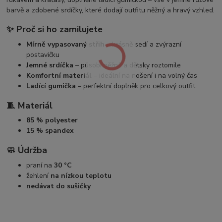
barvě a zdobené srdíčky, které dodají outfitu něžný a hravý vzhled.
✨
Proč si ho zamilujete
Mírně vypasovaný střih
– krásně sedí a zvýrazní
postavičku
Jemné srdíčka
– působí něžně a dětsky roztomile
Komfortní materiál
– ideální na nošení i na volný čas
Ladící gumička
– perfektní doplněk pro celkový outfit
🧵
Materiál
85 % polyester
15 % spandex
🧼
Údržba
praní na
30 °C
žehlení
na nízkou teplotu
nedávat do sušičky