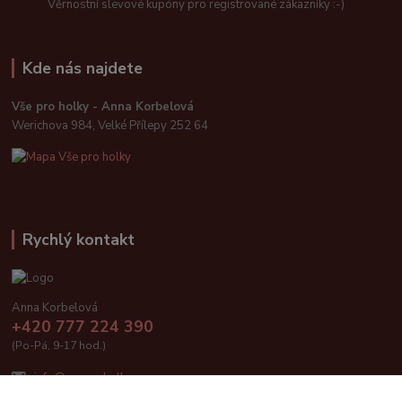
Věrnostní slevové kupóny pro registrované zákazníky :-)
Kde nás najdete
Vše pro holky - Anna Korbelová
Werichova 984, Velké Přílepy 252 64
Rychlý kontakt
Anna Korbelová
+420 777 224 390
(Po-Pá, 9-17 hod.)
info@vseproholky.cz