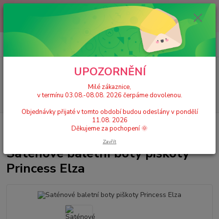
Milé zákaznice, v termínu 03.08.-08.08. 2026 čerpáme dovolenou.
Objednávky přijaté v tomto období budou odeslány v pondělí 11.08.
2026 Děkujeme za pochopení 🌞
0
ks
+420 777 224 390
CZK
za
0 Kč
(Po-Pá, 9-17 hod.)
UPOZORNĚNÍ
Menu
Milé zákaznice,
v termínu 03.08.-08.08. 2026 čerpáme dovolenou.
Hledat
Objednávky přijaté v tomto období budou odeslány v pondělí
11.08. 2026
Úvod
Dětské taneční cvičky a piškoty
Saténové baletní boty piškoty
Děkujeme za pochopení 🌞
Princess Elza
Zavřít
Saténové baletní boty piškoty
Princess Elza