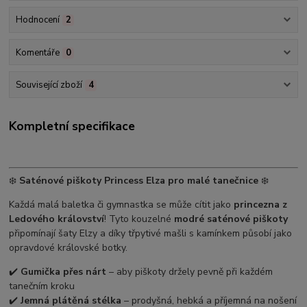
Hodnocení
2
Komentáře
0
Související zboží
4
Kompletní specifikace
❄️
Saténové piškoty Princess Elza pro malé tanečnice
❄️
Každá malá baletka či gymnastka se může cítit jako
princezna z
Ledového království
! Tyto kouzelné
modré saténové piškoty
připomínají šaty Elzy a díky třpytivé mašli s kamínkem působí jako
opravdové královské botky.
✔️
Gumička přes nárt
– aby piškoty držely pevně při každém
tanečním kroku
✔️
Jemná plátěná stélka
– prodyšná, hebká a příjemná na nošení