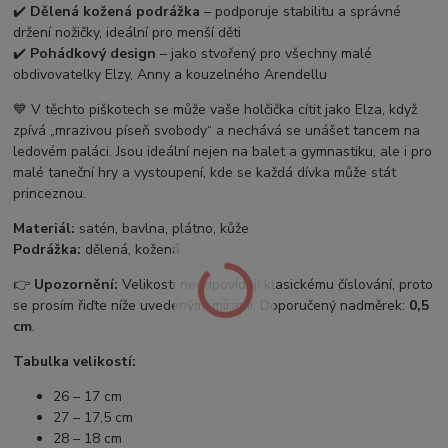
✔️
Dělená kožená podrážka
– podporuje stabilitu a správné
držení nožičky, ideální pro menší děti
✔️
Pohádkový design
– jako stvořený pro všechny malé
obdivovatelky Elzy, Anny a kouzelného Arendellu
💙 V těchto piškotech se může vaše holčička cítit jako Elza, když
zpívá „mrazivou píseň svobody“ a nechává se unášet tancem na
ledovém paláci. Jsou ideální nejen na balet a gymnastiku, ale i pro
malé taneční hry a vystoupení, kde se každá dívka může stát
princeznou.
Materiál:
satén, bavlna, plátno, kůže
Podrážka:
dělená, kožená
👉
Upozornění:
Velikosti neodpovídají klasickému číslování, proto
se prosím řiďte níže uvedenými mírami. Doporučený nadměrek:
0,5
cm
.
Tabulka velikostí:
26 – 17 cm
27 – 17,5 cm
28 – 18 cm