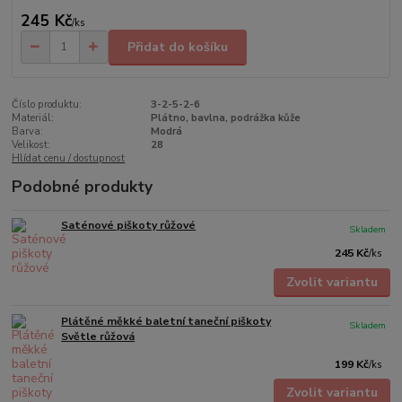
245 Kč
/
ks
Přidat do košíku
Číslo produktu:
3-2-5-2-6
Materiál:
Plátno, bavlna, podrážka kůže
Barva:
Modrá
Velikost:
28
Hlídat cenu / dostupnost
Podobné produkty
Saténové piškoty růžové
Skladem
245 Kč
/
ks
Zvolit variantu
Plátěné měkké baletní taneční piškoty
Skladem
Světle růžová
199 Kč
/
ks
Zvolit variantu