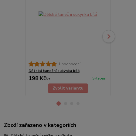
1 hodnocení
Dětská taneční sukýnka bílá
Dívčí baletn
198 Kč
135 Kč
Skladem
/
ks
/
ks
Zvolit variantu
Zboží zařazeno v kategoriích
Dětské taneční cvičky a piškoty