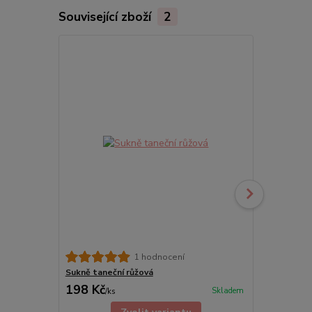
Související zboží
2
1 hodnocení
Sukně taneční růžová
Dětská tane
198 Kč
198 Kč
Skladem
/
ks
/
ks