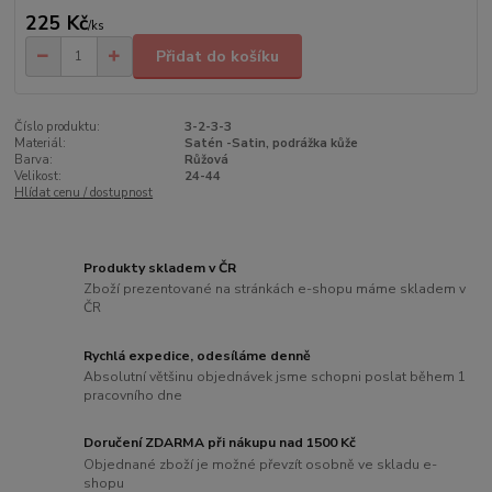
225 Kč
/
ks
Přidat do košíku
Číslo produktu:
3-2-3-3
Materiál:
Satén -Satin, podrážka kůže
Barva:
Růžová
Velikost:
24-44
Hlídat cenu / dostupnost
Produkty skladem v ČR
Zboží prezentované na stránkách e-shopu máme skladem v
ČR
Rychlá expedice, odesíláme denně
Absolutní většinu objednávek jsme schopni poslat během 1
pracovního dne
Doručení ZDARMA při nákupu nad 1500 Kč
Objednané zboží je možné převzít osobně ve skladu e-
shopu