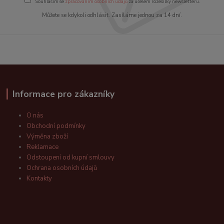
Souhlasím se
zpracováním osobních údajů
za účelem rozesílky newsletteru.
Můžete se kdykoli odhlásit. Zasíláme jednou za 14 dní.
Informace pro zákazníky
O nás
Obchodní podmínky
Výměna zboží
Reklamace
Odstoupení od kupní smlouvy
Ochrana osobních údajů
Kontakty