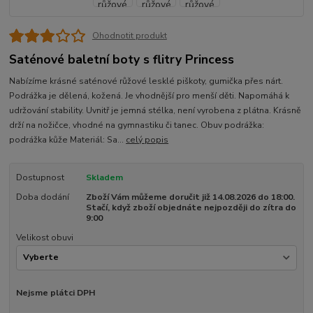
Ohodnotit produkt
Saténové baletní boty s flitry Princess
Nabízíme krásné saténové růžové lesklé piškoty, gumička přes nárt.
Podrážka je dělená, kožená. Je vhodnější pro menší děti. Napomáhá k
udržování stability. Uvnitř je jemná stélka, není vyrobena z plátna. Krásně
drží na nožičce, vhodné na gymnastiku či tanec. Obuv podrážka:
podrážka kůže Materiál: Sa...
celý popis
Dostupnost
Skladem
Doba dodání
Zboží Vám můžeme doručit již 14.08.2026 do 18:00.
Stačí, když zboží objednáte nejpozději do zítra do
9:00
Velikost obuvi
Nejsme plátci DPH