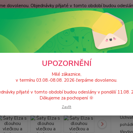
páme dovolenou. Objednávky přijaté v tomto období budou odeslá
dní podmínky
Spokojenost zákazníků
Kontakty
Nevíte
Hledat
+420
(Po-Pá
ětské karnevalové kostýmy / Princeznovské šaty, doplňky
Frozen - Anna/
UPOZORNĚNÍ
ré
Milé zákaznice,
 Elza s dlouhou vlečkou a ledov
v termínu 03.08.-08.08. 2026 čerpáme dovolenou.
dnávky přijaté v tomto období budou odeslány v pondělí 11.08.
Děkujeme za pochopení 🌞
Dívč
Zavřít
Uchvat
pohádk
třpyti