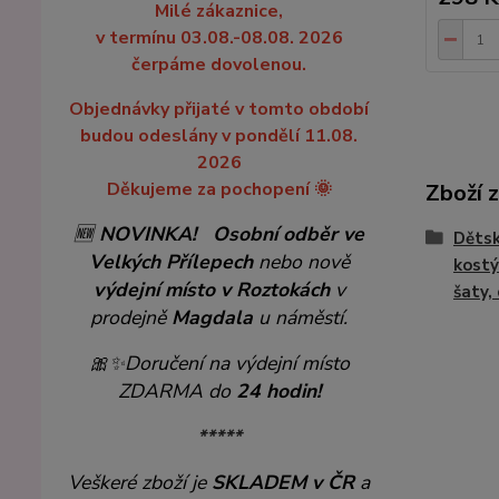
Milé zákaznice,
v termínu 03.08.-08.08. 2026
čerpáme dovolenou.
Objednávky přijaté v tomto období
budou odeslány v pondělí 11.08.
2026
Děkujeme za pochopení 🌞
Zboží 
🆕
NOVINKA!
Osobní odběr ve
Dětsk
Velkých Přílepech
nebo nově
kostý
výdejní místo v Roztokách
v
šaty,
prodejně
Magdala
u náměstí.
🎀✨
Doručení na výdejní místo
ZDARMA do
24 hodin!
*****
Veškeré zboží je
SKLADEM v ČR
a