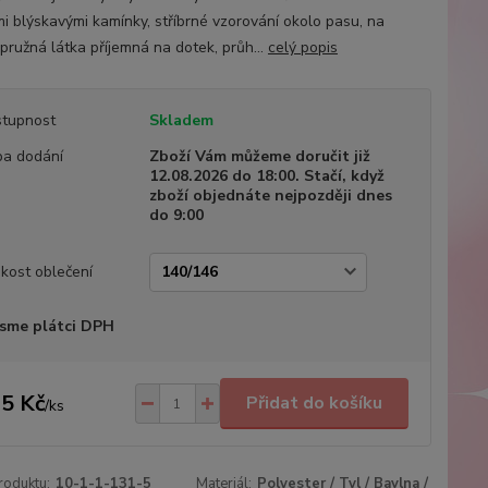
ými blýskavými kamínky, stříbrné vzorování okolo pasu, na
 pružná látka příjemná na dotek, průh...
celý popis
tupnost
Skladem
a dodání
Zboží Vám můžeme doručit již
12.08.2026 do 18:00. Stačí, když
zboží objednáte nejpozději dnes
do 9:00
ikost oblečení
sme plátci DPH
5 Kč
Přidat do košíku
/
ks
roduktu:
10-1-1-131-5
Materiál:
Polyester / Tyl / Bavlna /