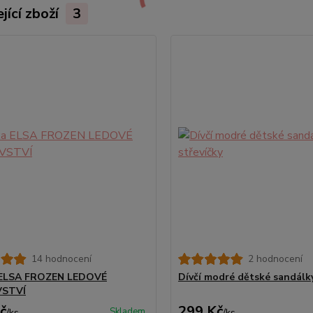
jící zboží
3
14 hodnocení
2 hodnocení
 ELSA FROZEN LEDOVÉ
Dívčí modré dětské sandálky
VSTVÍ
č
299 Kč
Skladem
/
ks
/
ks