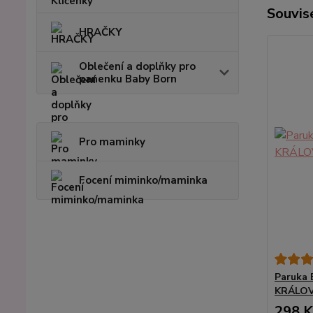
Souvise
HRAČKY
Oblečení a doplňky pro
panenku Baby Born
Pro maminky
Focení miminko/maminka
Paruka
KRÁLO
298 K