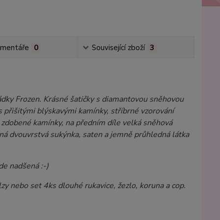
mentáře
0
Související zboží
3
hádky Frozen. Krásné šatičky s diamantovou sněhovou
 přišitými blýskavými kamínky, stříbrné vzorování
y zdobené kamínky, na předním díle velká sněhová
ásná dvouvrstvá sukýnka, saten a jemně průhledná látka
ude nadšená :-)
zy nebo set 4ks dlouhé rukavice, žezlo, koruna a cop.