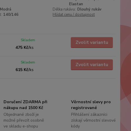
Elastan
Modrá
Délka rukávu:
Dlouhý rukáv
t:
140/146
Hlídat cenu / dostupnost
Skladem
Zvolit variantu
475 Kč
/
ks
Skladem
Zvolit variantu
615 Kč
/
ks
Doručení ZDARMA při
Věrnostní slevy pro
nákupu nad 1500 Kč
registrované
Objednané zboží je
Přihlášení zákazníci
možné převzít osobně
získají věrnostní slevové
ve skladu e-shopu
kódy