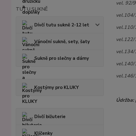
vel. 92/
TUTU SUKNĚ
vel.104/
Dívčí tutu sukně 2-12 let
vel.110/
vel.122/
Vánoční sukně, sety, šaty
vel.134/
Sukně pro slečny a dámy
vel.140/
vel.146/
Kostýmy pro KLUKY
Údržba:
p
Dívčí bižuterie
Klíčenky