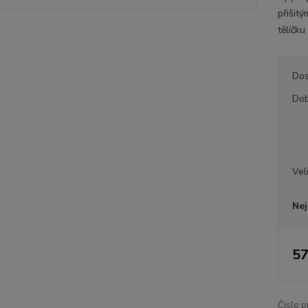
přišit
tělíčku
Dos
Dob
Vel
Nej
57
Číslo p