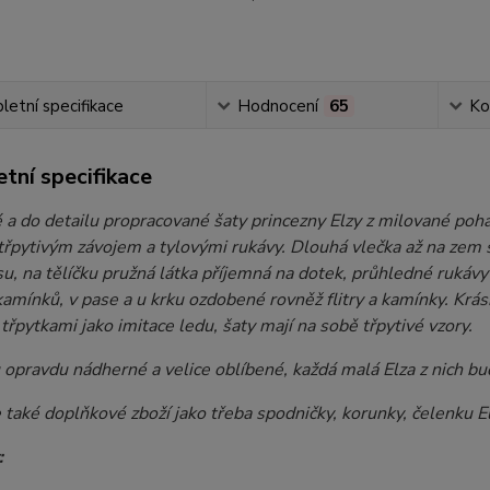
etní specifikace
Hodnocení
65
Ko
tní specifikace
 a do detailu propracované šaty princezny Elzy z milované po
třpytivým závojem a tylovými rukávy. Dlouhá vlečka až na zem s
u, na tělíčku pružná látka příjemná na dotek, průhledné rukáv
kamínků, v pase a u krku ozdobené rovněž flitry a kamínky. Kr
třpytkami jako imitace ledu, šaty mají na sobě třpytivé vzory.
 opravdu nádherné a velice oblíbené, každá malá Elza z nich b
také doplňkové zboží jako třeba spodničky, korunky, čelenku El
: