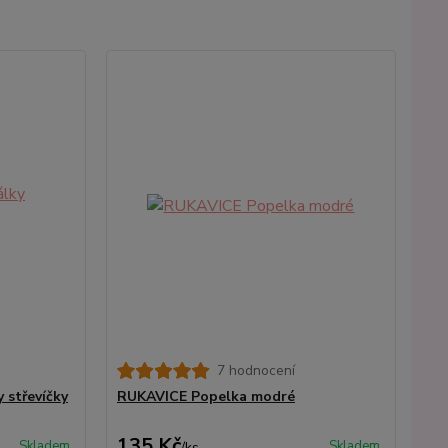
7 hodnocení
 střevíčky
RUKAVICE Popelka modré
135 Kč
Skladem
Skladem
/
ks