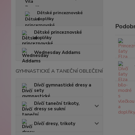
Dětské princeznovské
doplňky
Podobn
Dětské princeznovské
doplňky
Wednesday Addams
GYMNASTICKÉ A TANEČNÍ OBLEČENÍ
Dívčí gymnastické dresy a
sety
Dívčí taneční trikoty,
dresy se sukní
Dívčí dresy, trikoty