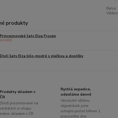
Barva:
Velikos
é produkty
Princeznovské šaty Elza Frozen
Dívčí šaty Elza bílo-modré s vlečkou a doplňky
Rychlá expedice,
Produkty skladem v
odesíláme denně
ČR
Absolutní většinu
Zboží prezentované na
objednávek jsme
stránkách e-shopu
schopni poslat během 1
máme skladem v ČR
pracovního dne