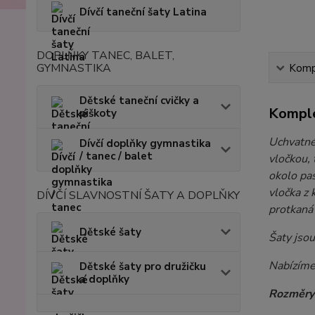
Dívčí taneční šaty Latina
DOPLŇKY TANEC, BALET,
GYMNASTIKA
Kompl
Dětské taneční cvičky a
Komple
piškoty
Uchvatné
Dívčí doplňky gymnastika
/ tanec / balet
vločkou, 
okolo pas
vločka z 
DÍVČÍ SLAVNOSTNÍ ŠATY A DOPLŇKY
protkaná 
Dětské šaty
Šaty jsou
Nabízíme 
Dětské šaty pro družičku
a doplňky
Rozměry