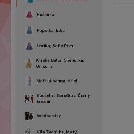
Růženka
Popelka, Elka
Locika, Sofie První
Kráska Bella, Sněhurka,
Unicorn
Mořská panna, Ariel
Kouzelná Beruška a Černý
kocour
Wednesday
Víla Zvonilka, Motýl