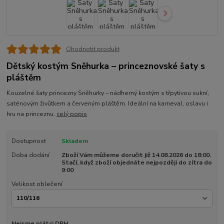
Ohodnotit produkt
Dětský kostým Sněhurka – princeznovské šaty s
pláštěm
Kouzelné šaty princezny Sněhurky – nádherný kostým s třpytivou sukní,
saténovým živůtkem a červeným pláštěm. Ideální na karneval, oslavu i
hru na princeznu.
celý popis
Dostupnost
Skladem
Doba dodání
Zboží Vám můžeme doručit již 14.08.2026 do 18:00.
Stačí, když zboží objednáte nejpozději do zítra do
9:00
Velikost oblečení
Nejsme plátci DPH