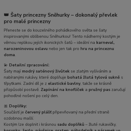
👑 Šaty princezny Sněhurky – dokonalý převlek
pro malé princezny
Přeneste se do kouzelného pohádkového světa se šaty
inspirovanými oblíbenou Sněhurkou! Tento nádherný kostým je
věrnou replikou jejích ikonických šatů – ideální na
karneval,
narozeninovou oslavu
nebo jen tak pro
hru na princeznu
doma
.
💫
Detailní zpracování:
Šaty mají
modrý saténový živůtek
se zlatým vyšíváním a
nabíranými rukávy, které doplňuje
bohatá žlutá tylová sukně
s
třpytkami. Zadní díl je z
elastické bavlny
, takže se krásně
přizpůsobí postavě.
Zapínání na knoflíček
a
pružný pas
zaručují
pohodlné nošení po celý den.
🎀
Doplňky:
Součástí je
červený plášť
připevňovaný na přední straně
ozdobnou mašlí.
Kostým lze doplnit i krásnou
sadu doplňků
– žluté rukavičky,
korunku, žezlo, náušnice, prsten, náhrdelník a náramek
ve