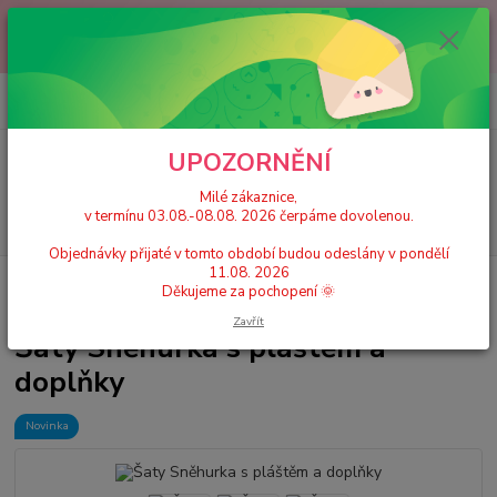
Milé zákaznice, v termínu 03.08.-08.08. 2026 čerpáme dovolenou.
Objednávky přijaté v tomto období budou odeslány v pondělí 11.08.
2026 Děkujeme za pochopení 🌞
0
ks
+420 777 224 390
CZK
za
0 Kč
(Po-Pá, 9-17 hod.)
UPOZORNĚNÍ
Menu
Milé zákaznice,
v termínu 03.08.-08.08. 2026 čerpáme dovolenou.
Hledat
Objednávky přijaté v tomto období budou odeslány v pondělí
11.08. 2026
Úvod
Dětské karnevalové kostýmy / Princeznovské šaty, doplňky
Šaty
Děkujeme za pochopení 🌞
Sněhurka s pláštěm a doplňky
Zavřít
Šaty Sněhurka s pláštěm a
doplňky
Novinka