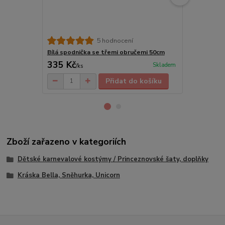
5 hodnocení
Bílá spodnička se třemi obručemi 50cm
Bílá dětska
335 Kč
199 Kč
Skladem
/
ks
/
ks
Přidat do košíku
Zboží zařazeno v kategoriích
Dětské karnevalové kostýmy / Princeznovské šaty, doplňky
Kráska Bella, Sněhurka, Unicorn