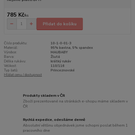
785 Kč
/
ks
Přidat do košíku
Číslo produktu:
10-1-0-01-3
Materiál:
95% bavlna, 5% spandex
Výrobce:
MAUBABY
Barva:
Žlutá
Délka rukávu:
krátký rukáv
Velikost:
110/116
Typ šatů:
Princeznovské
Hlídat cenu / dostupnost
Produkty skladem v ČR
Zboží prezentované na stránkách e-shopu máme skladem v
ČR
Rychlá expedice, odesíláme denně
Absolutní většinu objednávek jsme schopni poslat během 1
pracovního dne