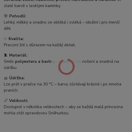
zlaté barvě s lesklými kamínky.
🌸
Pohodlí:
Lehký, měkký a snadno se obléká i svléká – ideální i pro menší
děti.
✨
Kvalita:
Precizní šití s důrazem na každý detail.
🧵
Materiál:
Směs
polyesteru a bavlny
– příjemná na nošení a snadná na
údržbu.
🧺
Údržba:
Lze prát v pračce na 30 °C – barvy zůstávají krásné i po mnoha
praních.
📏
Velikosti:
Dostupné v několika velikostech – aby se každá malá princezna
mohla stát opravdovou Sněhurkou.