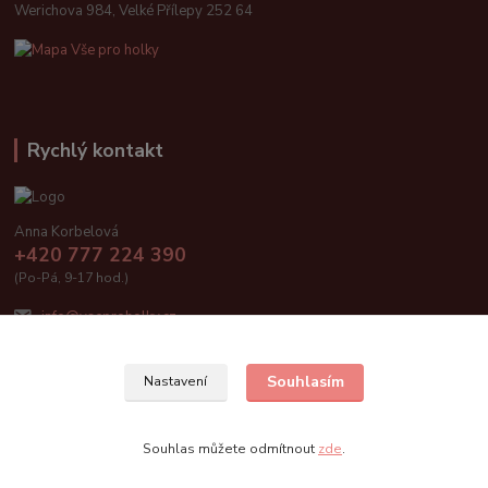
Werichova 984, Velké Přílepy 252 64
Rychlý kontakt
Anna Korbelová
+420 777 224 390
(Po-Pá, 9-17 hod.)
info@vseproholky.cz
Souhlasím
Nastavení
Vše pro holky 2019
Souhlas můžete odmítnout
zde
.
Vytvořeno na
Eshop-rychle.cz