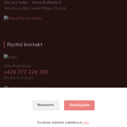
Vše pro holky - Anna Korbelová
Werichova 984, Velké Přílepy 252 64
Rychlý kontakt
Anna Korbelová
+420 777 224 390
(Po-Pá, 9-17 hod.)
info@vseproholky.cz
Souhlasím
Nastavení
Vše pro holky 2019
Souhlas můžete odmítnout
zde
.
Vytvořeno na
Eshop-rychle.cz