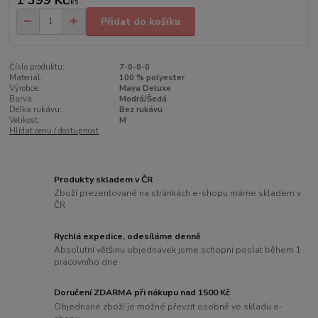
1 399 Kč
/
ks
Přidat do košíku
Číslo produktu:
7-0-0-0
Materiál:
100 % polyester
Výrobce:
Maya Deluxe
Barva:
Modrá/Šedá
Délka rukávu:
Bez rukávu
Velikost:
M
Hlídat cenu / dostupnost
Produkty skladem v ČR
Zboží prezentované na stránkách e-shopu máme skladem v
ČR
Rychlá expedice, odesíláme denně
Absolutní většinu objednávek jsme schopni poslat během 1
pracovního dne
Doručení ZDARMA při nákupu nad 1500 Kč
Objednané zboží je možné převzít osobně ve skladu e-