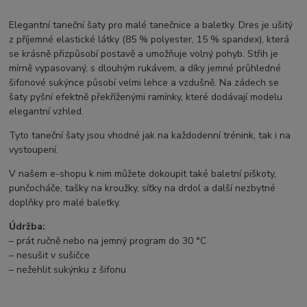
Elegantní taneční šaty pro malé tanečnice a baletky. Dres je ušitý
z příjemné elastické látky (85 % polyester, 15 % spandex), která
se krásně přizpůsobí postavě a umožňuje volný pohyb. Střih je
mírně vypasovaný, s dlouhým rukávem, a díky jemné průhledné
šifonové sukýnce působí velmi lehce a vzdušně. Na zádech se
šaty pyšní efektně překříženými ramínky, které dodávají modelu
elegantní vzhled.
Tyto taneční šaty jsou vhodné jak na každodenní trénink, tak i na
vystoupení.
V našem e-shopu k nim můžete dokoupit také baletní piškoty,
punčocháče, tašky na kroužky, síťky na drdol a další nezbytné
doplňky pro malé baletky.
Údržba:
– prát ručně nebo na jemný program do 30 °C
– nesušit v sušičce
– nežehlit sukýnku z šifonu