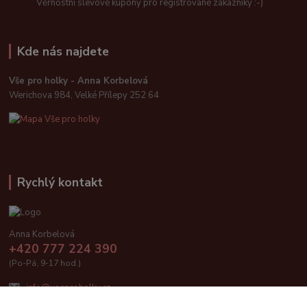
Věrnostní slevové kupóny pro registrované zákazníky :-)
Kde nás najdete
Vše pro holky - Anna Korbelová
Werichova 984, Velké Přílepy 252 64
Rychlý kontakt
Anna Korbelová
+420 777 224 390
(Po-Pá, 9-17 hod.)
info@vseproholky.cz