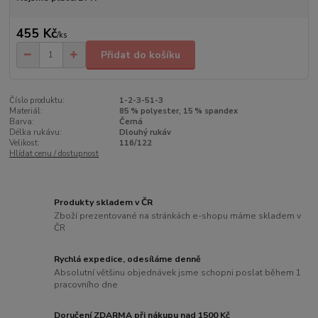
455 Kč
/
ks
Přidat do košíku
Číslo produktu:
1-2-3-51-3
Materiál:
85 % polyester, 15 % spandex
Barva:
Černá
Délka rukávu:
Dlouhý rukáv
Velikost:
116/122
Hlídat cenu / dostupnost
Produkty skladem v ČR
Zboží prezentované na stránkách e-shopu máme skladem v
ČR
Rychlá expedice, odesíláme denně
Absolutní většinu objednávek jsme schopni poslat během 1
pracovního dne
Doručení ZDARMA při nákupu nad 1500 Kč