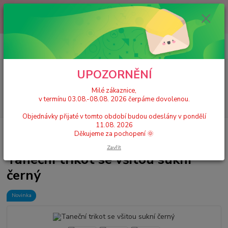
Milé zákaznice, v termínu 03.08.-08.08. 2026 čerpáme dovolenou.
Objednávky přijaté v tomto období budou odeslány v pondělí 11.08.
2026 Děkujeme za pochopení 🌞
0
ks
+420 777 224 390
CZK
za
0 Kč
(Po-Pá, 9-17 hod.)
UPOZORNĚNÍ
Menu
Milé zákaznice,
v termínu 03.08.-08.08. 2026 čerpáme dovolenou.
Hledat
Objednávky přijaté v tomto období budou odeslány v pondělí
11.08. 2026
Úvod
Dívčí taneční trikoty, dresy se sukní
Taneční trikoty se sukní
Děkujeme za pochopení 🌞
Taneční trikot se všitou sukní černý
Zavřít
Taneční trikot se všitou sukní
černý
Novinka