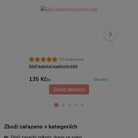
20 hodnocení
Dívčí baletní punčochy bílé
Síťka na drd
135 Kč
89 Kč
Skladem
/
ks
/
ks
Zvolit variantu
Zboží zařazeno v kategoriích
Dívčí taneční trikoty, dresy se sukní