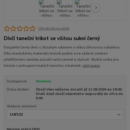
Ohodnotit produkt
Dívčí taneční trikot se všitou sukní černý
Elegantní černý dres s dlouhým rukávem a všitou šifonovou sukýnkou.
Díky elastickému materiálu krásně padne a na zádech zdoben
překříženými ramínky působí velmi jemně a stylově. Skvělá volba pro
trénink i vystoupení malých tanečnic a baletek.
celý popis
Dostupnost
Skladem
Doba dodání
Zboží Vám můžeme doručit již 11.08.2026 do 18:00.
Stačí, když zboží objednáte nejpozději do zítra do
9:00
Velikost oblečení
Nejsme plátci DPH