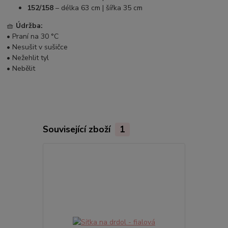
152/158
– délka 63 cm | šířka 35 cm
🧺
Údržba:
• Praní na 30 °C
• Nesušit v sušičce
• Nežehlit tyl
• Nebělit
Související zboží
1