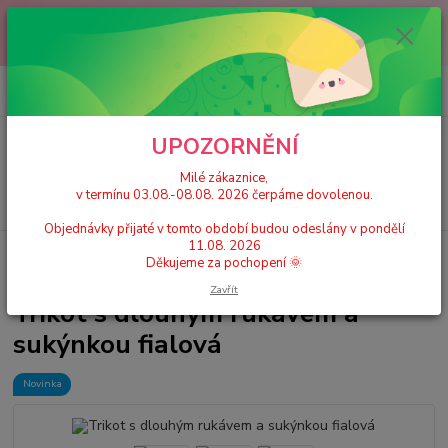
Milé zákaznice, v termínu 03.08.-08.08. 2026 čerpáme dovolenou.
Objednávky přijaté v tomto období budou odeslány v pondělí 11.08.
2026 Děkujeme za pochopení 🌞
0
ks
+420 777 224 390
CZK
za
0 Kč
(Po-Pá, 9-17 hod.)
UPOZORNĚNÍ
Menu
Milé zákaznice,
v termínu 03.08.-08.08. 2026 čerpáme dovolenou.
Hledat
Objednávky přijaté v tomto období budou odeslány v pondělí
11.08. 2026
Úvod
Dívčí taneční trikoty, dresy se sukní
Trikot s dlouhým rukávem a
Děkujeme za pochopení 🌞
sukýnkou fialová
Zavřít
Trikot s dlouhým rukávem a
sukýnkou fialová
Novinka