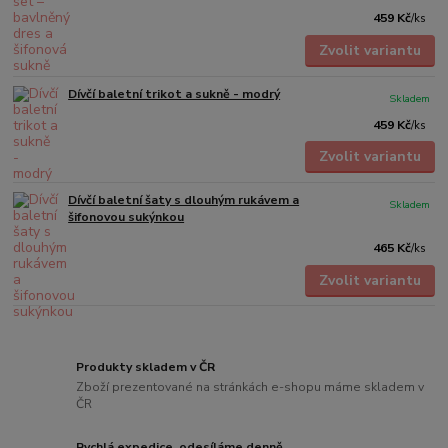
459 Kč
/
ks
Zvolit variantu
Dívčí baletní trikot a sukně - modrý
Skladem
459 Kč
/
ks
Zvolit variantu
Dívčí baletní šaty s dlouhým rukávem a
Skladem
šifonovou sukýnkou
465 Kč
/
ks
Zvolit variantu
Produkty skladem v ČR
Zboží prezentované na stránkách e-shopu máme skladem v
ČR
Rychlá expedice, odesíláme denně