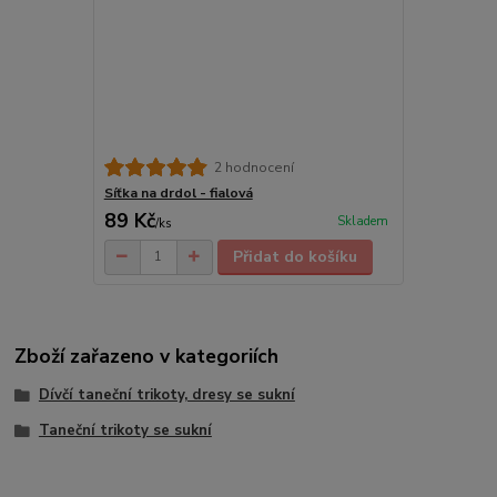
2 hodnocení
Síťka na drdol - fialová
89 Kč
Skladem
/
ks
Přidat do košíku
Zboží zařazeno v kategoriích
Dívčí taneční trikoty, dresy se sukní
Taneční trikoty se sukní