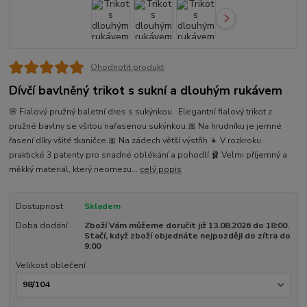
Ohodnotit produkt
Dívčí bavlněný trikot s sukní a dlouhým rukávem
🌸 Fialový pružný baletní dres s sukýnkou Elegantní fialový trikot z
pružné bavlny se všitou nařasenou sukýnkou.🎀 Na hrudníku je jemné
řasení díky všité tkaničce.🎀 Na zádech větší výstřih 👧 V rozkroku
praktické 3 patenty pro snadné oblékání a pohodlí.🩰 Velmi příjemný a
měkký materiál, který neomezu...
celý popis
Dostupnost
Skladem
Doba dodání
Zboží Vám můžeme doručit již 13.08.2026 do 18:00.
Stačí, když zboží objednáte nejpozději do zítra do
9:00
Velikost oblečení