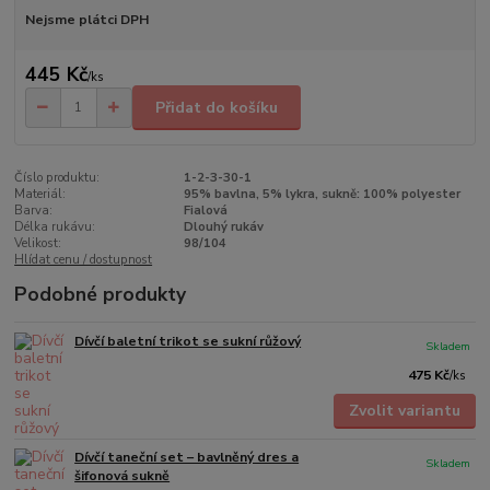
Nejsme plátci DPH
445 Kč
/
ks
Přidat do košíku
Číslo produktu:
1-2-3-30-1
Materiál:
95% bavlna, 5% lykra, sukně: 100% polyester
Barva:
Fialová
Délka rukávu:
Dlouhý rukáv
Velikost:
98/104
Hlídat cenu / dostupnost
Podobné produkty
Dívčí baletní trikot se sukní růžový
Skladem
475 Kč
/
ks
Zvolit variantu
Dívčí taneční set – bavlněný dres a
Skladem
šifonová sukně