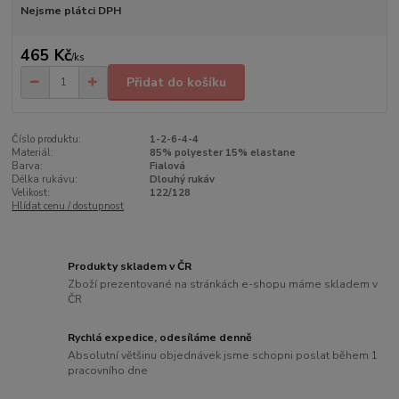
Nejsme plátci DPH
465 Kč
/
ks
Přidat do košíku
Číslo produktu:
1-2-6-4-4
Materiál:
85% polyester 15% elastane
Barva:
Fialová
Délka rukávu:
Dlouhý rukáv
Velikost:
122/128
Hlídat cenu / dostupnost
Produkty skladem v ČR
Zboží prezentované na stránkách e-shopu máme skladem v
ČR
Rychlá expedice, odesíláme denně
Absolutní většinu objednávek jsme schopni poslat během 1
pracovního dne