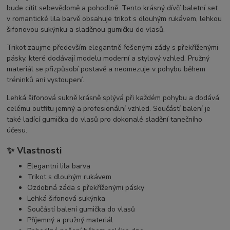
bude cítit sebevědomě a pohodlně. Tento krásný dívčí baletní set
v romantické lila barvě obsahuje trikot s dlouhým rukávem, lehkou
šifonovou sukýnku a sladěnou gumičku do vlasů.
Trikot zaujme především elegantně řešenými zády s překříženými
pásky, které dodávají modelu moderní a stylový vzhled. Pružný
materiál se přizpůsobí postavě a neomezuje v pohybu během
tréninků ani vystoupení.
Lehká šifonová sukně krásně splývá při každém pohybu a dodává
celému outfitu jemný a profesionální vzhled. Součástí balení je
také ladící gumička do vlasů pro dokonalé sladění tanečního
účesu.
✨ Vlastnosti
Elegantní lila barva
Trikot s dlouhým rukávem
Ozdobná záda s překříženými pásky
Lehká šifonová sukýnka
Součástí balení gumička do vlasů
Příjemný a pružný materiál