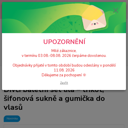
Milé zákaznice, v termínu 03.08.-08.08. 2026 čerpáme dovolenou.
Objednávky přijaté v tomto období budou odeslány v pondělí 11.08.
2026 Děkujeme za pochopení 🌞
0
ks
+420 777 224 390
CZK
za
0 Kč
(Po-Pá, 9-17 hod.)
UPOZORNĚNÍ
Menu
Milé zákaznice,
v termínu 03.08.-08.08. 2026 čerpáme dovolenou.
Hledat
Objednávky přijaté v tomto období budou odeslány v pondělí
11.08. 2026
Úvod
Dívčí taneční trikoty, dresy se sukní
Dívčí baletní set lila – trikot,
Děkujeme za pochopení 🌞
šifonová sukně a gumička do vlasů
Zavřít
Dívčí baletní set lila – trikot,
šifonová sukně a gumička do
vlasů
Novinka