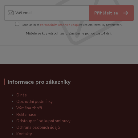
Přihlásit se
Souhlasím se
zpracováním osobních údajů
za účelem rozesílky newsletteru.
Můžete se kdykoli odhlásit. Zasíláme jednou za 14 dní.
Informace pro zákazníky
O nás
Obchodní podmínky
Výměna zboží
Reklamace
Odstoupení od kupní smlouvy
Ochrana osobních údajů
Kontakty