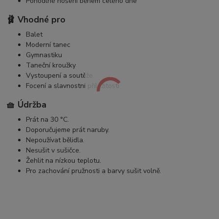
Pohodlné nošení během celého dne
🩰 Vhodné pro
Balet
Moderní tanec
Gymnastiku
Taneční kroužky
Vystoupení a soutěže
Focení a slavnostní příležitosti
🧺 Údržba
Prát na 30 °C.
Doporučujeme prát naruby.
Nepoužívat bělidla.
Nesušit v sušičce.
Žehlit na nízkou teplotu.
Pro zachování pružnosti a barvy sušit volně.