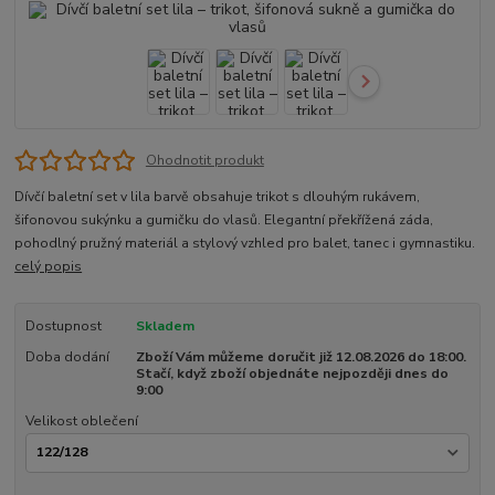
Ohodnotit produkt
Dívčí baletní set v lila barvě obsahuje trikot s dlouhým rukávem,
šifonovou sukýnku a gumičku do vlasů. Elegantní překřížená záda,
pohodlný pružný materiál a stylový vzhled pro balet, tanec i gymnastiku.
celý popis
Dostupnost
Skladem
Doba dodání
Zboží Vám můžeme doručit již 12.08.2026 do 18:00.
Stačí, když zboží objednáte nejpozději dnes do
9:00
Velikost oblečení