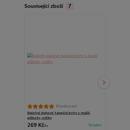
Související zboží
7
TOP produkt
8 hodnocení
Baletní duhové taneční boty s mašlí,
Dětské taneč
piškoty, cvičky
barvě
269 Kč
259 Kč
Skladem
/
ks
/
ks