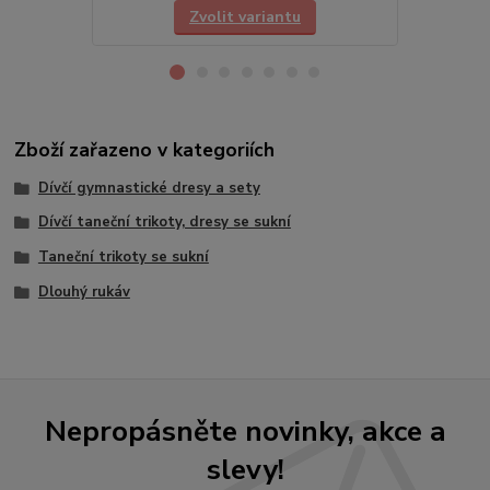
Zvolit variantu
Zboží zařazeno v kategoriích
Dívčí gymnastické dresy a sety
Dívčí taneční trikoty, dresy se sukní
Taneční trikoty se sukní
Dlouhý rukáv
Nepropásněte novinky, akce a
slevy!