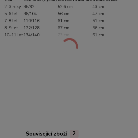
2–3 roky
86/92
52,6 cm
43 cm
5-6 let
98/104
56 cm
47 cm
7-8 let
110/116
61 cm
51 cm
8–9 let
122/128
67 cm
56 cm
10–11 let
134/140
73 cm
61 cm
Související zboží
2