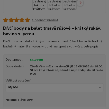
Ohodnotit produkt
Dívčí body na balet tmavě růžové – krátký rukáv,
bavlna s lycrou
Dívčí body na balet s krátkým rukávem v tmavě růžové barvě. Pohodlný
bavlněný materiál s lycrou, vhodné i na sport a volný čas.
celý popis
Dostupnost
Skladem
Doba dodání
Zboží Vám můžeme doručit již 13.08.2026 do 18:00.
Stačí, když zboží objednáte nejpozději do zítra do
9:00
Velikost oblečení
Nejsme plátci DPH