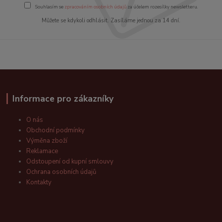
Souhlasím se
zpracováním osobních údajů
za účelem rozesílky newsletteru.
Můžete se kdykoli odhlásit. Zasíláme jednou za 14 dní.
Informace pro zákazníky
O nás
Obchodní podmínky
Výměna zboží
Reklamace
Odstoupení od kupní smlouvy
Ochrana osobních údajů
Kontakty