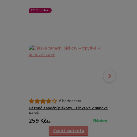
TOP produkt
6 hodnocení
Dětské taneční piškoty – třpytivé v duhové
Dívčí baletn
barvě
259 Kč
135 Kč
Skladem
/
ks
/
ks
Zvolit variantu