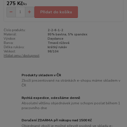
275 Kč
/
ks
Přidat do košíku
Číslo produktu:
2-2-6-1-2
Materiál:
95% bavlna, 5% spandex
Výrobce:
Daydance
Barva:
Tmavě růžová
Délka rukávu:
krátký rukáv
Velikost:
98/104
Hlídat cenu / dostupnost
Produkty skladem v ČR
Zboží prezentované na stránkách e-shopu máme skladem v
ČR
Rychlá expedice, odesíláme denně
Absolutní většinu objednávek jsme schopni poslat během 1
pracovního dne
Doručení ZDARMA při nákupu nad 1500 Kč
Objednané zboží je možné převzít osobně ve skladu e-