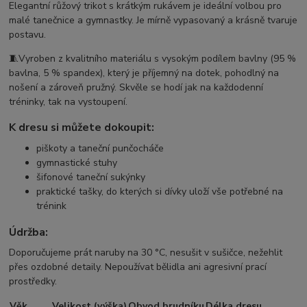
Elegantní růžový trikot s krátkým rukávem je ideální volbou pro
malé tanečnice a gymnastky. Je mírně vypasovaný a krásně tvaruje
postavu.
🧵Vyroben z kvalitního materiálu s vysokým podílem bavlny (95 %
bavlna, 5 % spandex), který je příjemný na dotek, pohodlný na
nošení a zároveň pružný. Skvěle se hodí jak na každodenní
tréninky, tak na vystoupení.
K dresu si můžete dokoupit:
piškoty a taneční punčocháče
gymnastické stuhy
šifonové taneční sukýnky
praktické tašky, do kterých si dívky uloží vše potřebné na
trénink
Údržba:
Doporučujeme prát naruby na 30 °C, nesušit v sušičce, nežehlit
přes ozdobné detaily. Nepoužívat bělidla ani agresivní prací
prostředky.
Věk
Velikost (výška)
Obvod hrudníku
Délka dresu