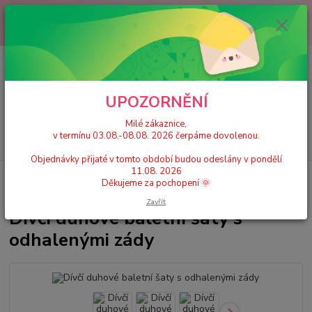
Milé zákaznice, v termínu 03.08.-08.08. 2026 čerpáme dovolenou.
Objednávky přijaté v tomto období budou odeslány v pondělí 11.08.
2026 Děkujeme za pochopení 🌞
0
ks
+420 777 224 390
CZK
za
0 Kč
(Po-Pá, 9-17 hod.)
UPOZORNĚNÍ
Menu
Milé zákaznice,
v termínu 03.08.-08.08. 2026 čerpáme dovolenou.
Hledat
Objednávky přijaté v tomto období budou odeslány v pondělí
11.08. 2026
Úvod
Dívčí taneční trikoty, dresy se sukní
Dívčí duhové baletní šaty s
Děkujeme za pochopení 🌞
odhalenými zády
Zavřít
Dívčí duhové baletní šaty s
odhalenými zády