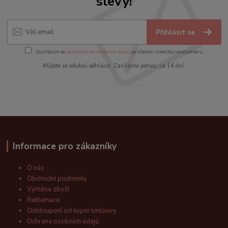
slevy!
Přihlásit se
Souhlasím se
zpracováním osobních údajů
za účelem rozesílky newsletteru.
Můžete se kdykoli odhlásit. Zasíláme jednou za 14 dní.
Informace pro zákazníky
O nás
Obchodní podmínky
Výměna zboží
Reklamace
Odstoupení od kupní smlouvy
Ochrana osobních údajů