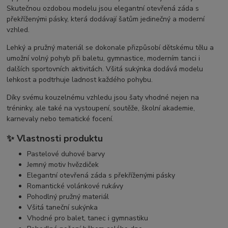
Skutečnou ozdobou modelu jsou elegantní otevřená záda s
překříženými pásky, která dodávají šatům jedinečný a moderní
vzhled.
Lehký a pružný materiál se dokonale přizpůsobí dětskému tělu a
umožní volný pohyb při baletu, gymnastice, moderním tanci i
dalších sportovních aktivitách. Všitá sukýnka dodává modelu
lehkost a podtrhuje ladnost každého pohybu.
Díky svému kouzelnému vzhledu jsou šaty vhodné nejen na
tréninky, ale také na vystoupení, soutěže, školní akademie,
karnevaly nebo tematické focení.
✨ Vlastnosti produktu
Pastelové duhové barvy
Jemný motiv hvězdiček
Elegantní otevřená záda s překříženými pásky
Romantické volánkové rukávy
Pohodlný pružný materiál
Všitá taneční sukýnka
Vhodné pro balet, tanec i gymnastiku