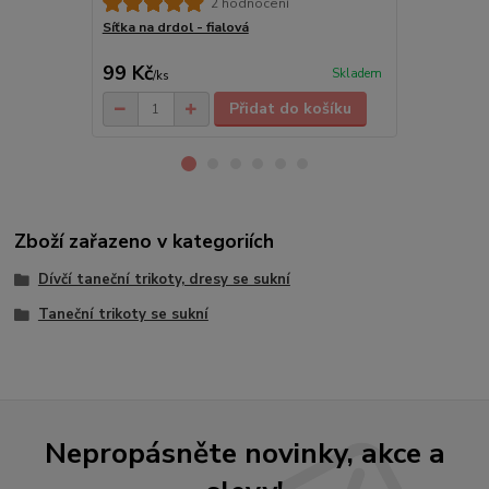
2 hodnocení
Síťka na drdol - fialová
Síťka na drd
99 Kč
99 Kč
Skladem
/
ks
/
ks
Přidat do košíku
Zboží zařazeno v kategoriích
Dívčí taneční trikoty, dresy se sukní
Taneční trikoty se sukní
Nepropásněte novinky, akce a