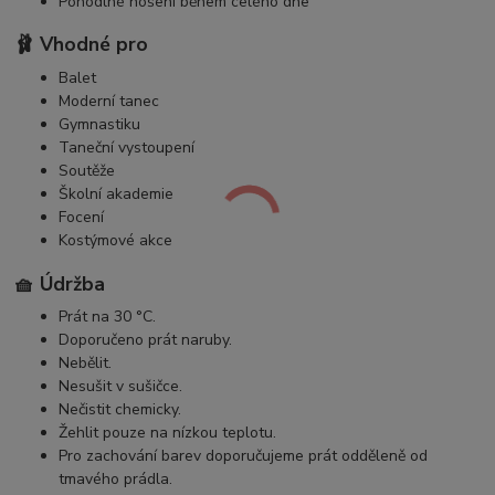
Pohodlné nošení během celého dne
🩰 Vhodné pro
Balet
Moderní tanec
Gymnastiku
Taneční vystoupení
Soutěže
Školní akademie
Focení
Kostýmové akce
🧺 Údržba
Prát na 30 °C.
Doporučeno prát naruby.
Nebělit.
Nesušit v sušičce.
Nečistit chemicky.
Žehlit pouze na nízkou teplotu.
Pro zachování barev doporučujeme prát odděleně od
tmavého prádla.