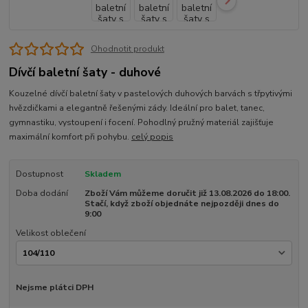
Ohodnotit produkt
Dívčí baletní šaty - duhové
Kouzelné dívčí baletní šaty v pastelových duhových barvách s třpytivými
hvězdičkami a elegantně řešenými zády. Ideální pro balet, tanec,
gymnastiku, vystoupení i focení. Pohodlný pružný materiál zajišťuje
maximální komfort při pohybu.
celý popis
Dostupnost
Skladem
Doba dodání
Zboží Vám můžeme doručit již 13.08.2026 do 18:00.
Stačí, když zboží objednáte nejpozději dnes do
9:00
Velikost oblečení
Nejsme plátci DPH