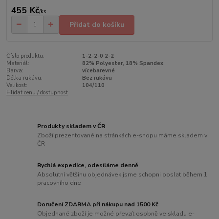
455 Kč
/
ks
Přidat do košíku
Číslo produktu:
1-2-2-0 2-2
Materiál:
82% Polyester, 18% Spandex
Barva:
vícebarevné
Délka rukávu:
Bez rukávu
Velikost:
104/110
Hlídat cenu / dostupnost
Produkty skladem v ČR
Zboží prezentované na stránkách e-shopu máme skladem v
ČR
Rychlá expedice, odesíláme denně
Absolutní většinu objednávek jsme schopni poslat během 1
pracovního dne
Doručení ZDARMA při nákupu nad 1500 Kč
Objednané zboží je možné převzít osobně ve skladu e-