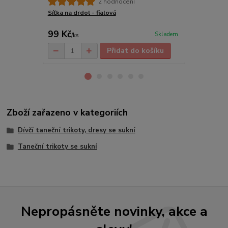
2 hodnocení
Síťka na drdol - fialová
Síťka na drd
99 Kč
99 Kč
Skladem
/
ks
/
ks
Přidat do košíku
Zboží zařazeno v kategoriích
Dívčí taneční trikoty, dresy se sukní
Taneční trikoty se sukní
Nepropásněte novinky, akce a