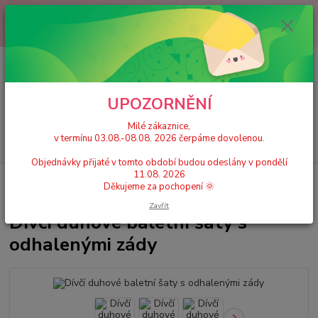
Milé zákaznice, v termínu 03.08.-08.08. 2026 čerpáme dovolenou.
Objednávky přijaté v tomto období budou odeslány v pondělí 11.08.
2026 Děkujeme za pochopení 🌞
0
ks
+420 777 224 390
CZK
za
0 Kč
(Po-Pá, 9-17 hod.)
UPOZORNĚNÍ
Menu
Milé zákaznice,
v termínu 03.08.-08.08. 2026 čerpáme dovolenou.
Hledat
Objednávky přijaté v tomto období budou odeslány v pondělí
11.08. 2026
Úvod
Dívčí taneční trikoty, dresy se sukní
Dívčí duhové baletní šaty s
Děkujeme za pochopení 🌞
odhalenými zády
Zavřít
Dívčí duhové baletní šaty s
odhalenými zády