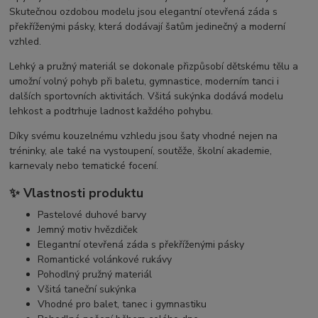
Skutečnou ozdobou modelu jsou elegantní otevřená záda s
překříženými pásky, která dodávají šatům jedinečný a moderní
vzhled.
Lehký a pružný materiál se dokonale přizpůsobí dětskému tělu a
umožní volný pohyb při baletu, gymnastice, moderním tanci i
dalších sportovních aktivitách. Všitá sukýnka dodává modelu
lehkost a podtrhuje ladnost každého pohybu.
Díky svému kouzelnému vzhledu jsou šaty vhodné nejen na
tréninky, ale také na vystoupení, soutěže, školní akademie,
karnevaly nebo tematické focení.
✨ Vlastnosti produktu
Pastelové duhové barvy
Jemný motiv hvězdiček
Elegantní otevřená záda s překříženými pásky
Romantické volánkové rukávy
Pohodlný pružný materiál
Všitá taneční sukýnka
Vhodné pro balet, tanec i gymnastiku