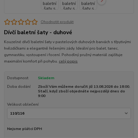
Ohodnotit produkt
Dívčí baletní šaty - duhové
Kouzelné dívčí baletní šaty v pastelových duhových barvách s třpytivými
hvězdičkami a elegantně řešenými zády. Ideální pro balet, tanec,
gymnastiku, vystoupení i focení. Pohodlný pružný materiál zajišťuje
maximální komfort při pohybu.
celý popis
Dostupnost
Skladem
Doba dodání
Zboží Vám můžeme doručit již 13.08.2026 do 18:00.
Stačí, když zboží objednáte nejpozději dnes do
9:00
Velikost oblečení
Nejsme plátci DPH