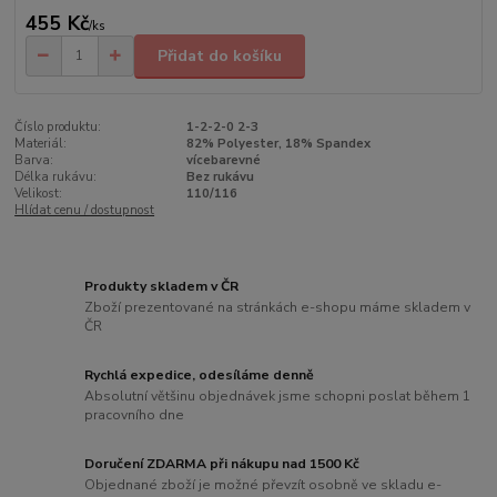
455 Kč
/
ks
Přidat do košíku
Číslo produktu:
1-2-2-0 2-3
Materiál:
82% Polyester, 18% Spandex
Barva:
vícebarevné
Délka rukávu:
Bez rukávu
Velikost:
110/116
Hlídat cenu / dostupnost
Produkty skladem v ČR
Zboží prezentované na stránkách e-shopu máme skladem v
ČR
Rychlá expedice, odesíláme denně
Absolutní většinu objednávek jsme schopni poslat během 1
pracovního dne
Doručení ZDARMA při nákupu nad 1500 Kč
Objednané zboží je možné převzít osobně ve skladu e-