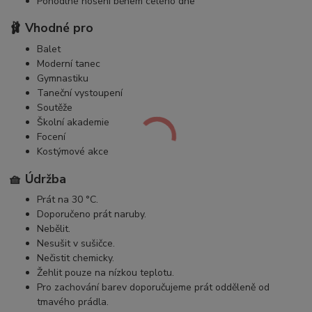
Pohodlné nošení během celého dne
🩰 Vhodné pro
Balet
Moderní tanec
Gymnastiku
Taneční vystoupení
Soutěže
Školní akademie
Focení
Kostýmové akce
🧺 Údržba
Prát na 30 °C.
Doporučeno prát naruby.
Nebělit.
Nesušit v sušičce.
Nečistit chemicky.
Žehlit pouze na nízkou teplotu.
Pro zachování barev doporučujeme prát odděleně od
tmavého prádla.