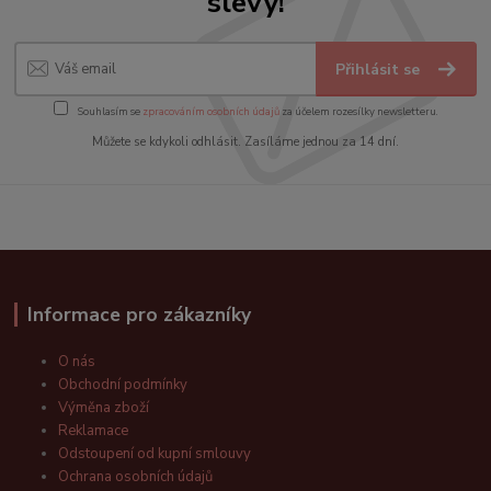
slevy!
Přihlásit se
Souhlasím se
zpracováním osobních údajů
za účelem rozesílky newsletteru.
Můžete se kdykoli odhlásit. Zasíláme jednou za 14 dní.
Informace pro zákazníky
O nás
Obchodní podmínky
Výměna zboží
Reklamace
Odstoupení od kupní smlouvy
Ochrana osobních údajů