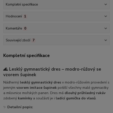
Kompletní specifikace
Hodnocení
1
Komentáře
0
Související zboží
7
Kompletní specifikace
🌊 Lesklý gymnastický dres – modro-růžový se
vzorem šupinek
Nádherný
lesklý gymnastický dres
v modro-růžovém provedení s
jemným
vzorem imitace šupinek
potěší všechny malé gymnastky
a milovnice mořských panen. Dres má
dlouhý průhledný rukáv
zdobený
kamínky
a součástí je i
ladící gumička do vlasů
.
✨
Detailní popis: