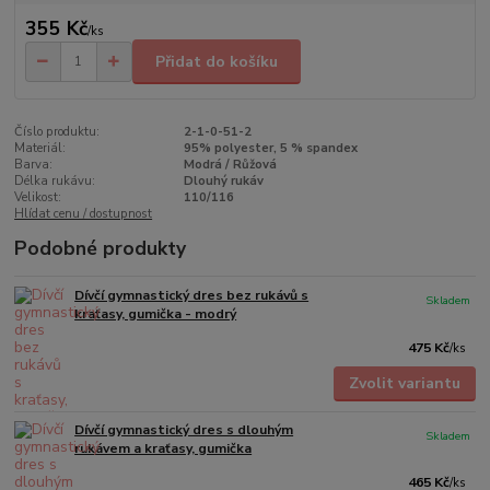
355 Kč
/
ks
Přidat do košíku
Číslo produktu:
2-1-0-51-2
Materiál:
95% polyester, 5 % spandex
Barva:
Modrá / Růžová
Délka rukávu:
Dlouhý rukáv
Velikost:
110/116
Hlídat cenu / dostupnost
Podobné produkty
Dívčí gymnastický dres bez rukávů s
Skladem
kraťasy, gumička - modrý
475 Kč
/
ks
Zvolit variantu
Dívčí gymnastický dres s dlouhým
Skladem
rukávem a kraťasy, gumička
465 Kč
/
ks