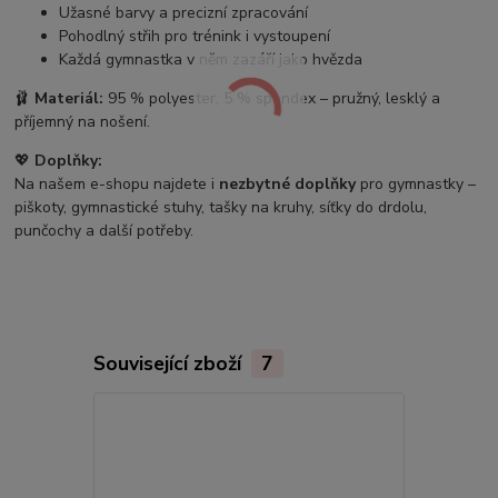
Užasné barvy a precizní zpracování
Pohodlný střih pro trénink i vystoupení
Každá gymnastka v něm zazáří jako hvězda
🩰
Materiál:
95 % polyester, 5 % spandex – pružný, lesklý a
příjemný na nošení.
💖
Doplňky:
Na našem e-shopu najdete i
nezbytné doplňky
pro gymnastky –
piškoty, gymnastické stuhy, tašky na kruhy, síťky do drdolu,
punčochy a další potřeby.
Související zboží
7
Novinka