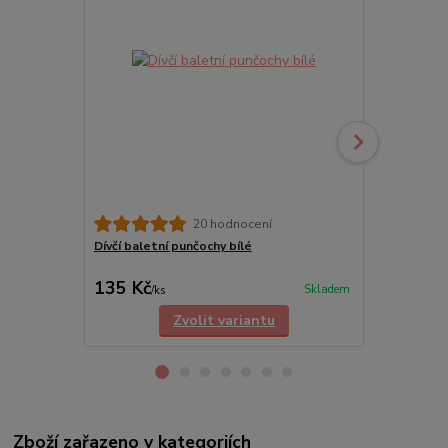
20 hodnocení
Dívčí baletní punčochy bílé
Baletní tane
motýly
135 Kč
165 Kč
Skladem
/
ks
/
ks
Zvolit variantu
Zboží zařazeno v kategoriích