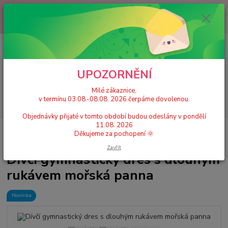
Milé zákaznice, v termínu 03.08.-08.08. 2026 čerpáme dovolenou.
Objednávky přijaté v tomto období budou odeslány v pondělí 11.08.
2026 Děkujeme za pochopení 🌞
0
ks
+420 777 224 390
CZK
za
0 Kč
(Po-Pá, 9-17 hod.)
UPOZORNĚNÍ
Menu
Milé zákaznice,
v termínu 03.08.-08.08. 2026 čerpáme dovolenou.
Hledat
Objednávky přijaté v tomto období budou odeslány v pondělí
11.08. 2026
Úvod
Dívčí dresy, trikoty
Dlouhý rukáv
Dívčí gymnastický dres s
Děkujeme za pochopení 🌞
dlouhým rukávem mořská panna
Zavřít
Dívčí gymnastický dres s dlouhým
rukávem mořská panna
Novinka