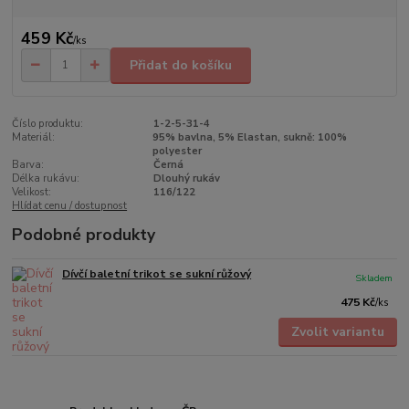
459 Kč
/
ks
Přidat do košíku
Číslo produktu:
1-2-5-31-4
Materiál:
95% bavlna, 5% Elastan, sukně: 100%
polyester
Barva:
Černá
Délka rukávu:
Dlouhý rukáv
Velikost:
116/122
Hlídat cenu / dostupnost
Podobné produkty
Dívčí baletní trikot se sukní růžový
Skladem
475 Kč
/
ks
Zvolit variantu