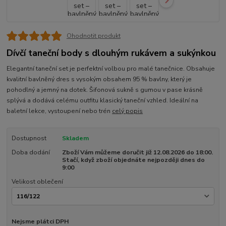
Ohodnotit produkt
Dívčí taneční body s dlouhým rukávem a sukýnkou
Elegantní taneční set je perfektní volbou pro malé tanečnice. Obsahuje
kvalitní bavlněný dres s vysokým obsahem 95 % bavlny, který je
pohodlný a jemný na dotek. Šifonová sukně s gumou v pase krásně
splývá a dodává celému outfitu klasický taneční vzhled. Ideální na
baletní lekce, vystoupení nebo trén
celý popis
Dostupnost
Skladem
Doba dodání
Zboží Vám můžeme doručit již 12.08.2026 do 18:00.
Stačí, když zboží objednáte nejpozději dnes do
9:00
Velikost oblečení
Nejsme plátci DPH