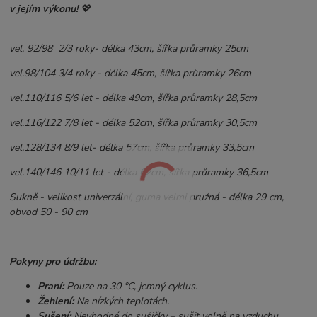
v jejím výkonu!
💖
vel. 92/98 2/3 roky- délka 43cm, šířka průramky 25cm
vel.98/104 3/4 roky - délka 45cm, šířka průramky 26cm
vel.110/116 5/6 let - délka 49cm, šířka průramky 28,5cm
vel.116/122 7/8 let - délka 52cm, šířka průramky 30,5cm
vel.128/134 8/9 let- délka 57cm, šířka průramky 33,5cm
vel.140/146 10/11 let - délka 62cm, šířka průramky 36,5cm
Sukně - velikost univerzální, guma velmi pružná - délka 29 cm,
obvod 50 - 90 cm
Pokyny pro údržbu:
Praní:
Pouze na 30 °C, jemný cyklus.
Žehlení:
Na nízkých teplotách.
Sušení:
Nevhodné do sušičky – sušit volně na vzduchu.