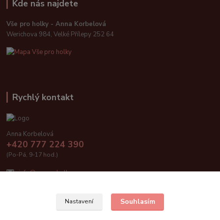
Kde nás najdete
Vše pro holky - Anna Korbelová
Werichova 984, Velké Přílepy 252 64
Rychlý kontakt
Anna Korbelová
+420 777 224 390
(Po-Pá, 9-17 hod.)
info@vseproholky.cz
Souhlasím
Nastavení