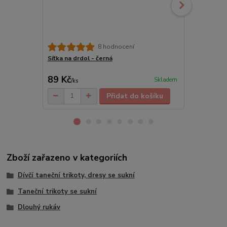
8 hodnocení
Síťka na drdol - černá
Dívčí baletn
89 Kč
135 Kč
Skladem
/
ks
/
ks
Přidat do košíku
Zboží zařazeno v kategoriích
Dívčí taneční trikoty, dresy se sukní
Taneční trikoty se sukní
Dlouhý rukáv