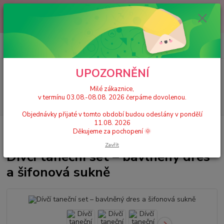
Milé zákaznice, v termínu 03.08.-08.08. 2026 čerpáme dovolenou.
Objednávky přijaté v tomto období budou odeslány v pondělí 11.08.
2026 Děkujeme za pochopení 🌞
0
ks
+420 777 224 390
CZK
za
0 Kč
(Po-Pá, 9-17 hod.)
UPOZORNĚNÍ
Menu
Milé zákaznice,
v termínu 03.08.-08.08. 2026 čerpáme dovolenou.
Hledat
Objednávky přijaté v tomto období budou odeslány v pondělí
11.08. 2026
Úvod
Dívčí taneční trikoty, dresy se sukní
Dívčí taneční set – bavlněný
Děkujeme za pochopení 🌞
dres a šifonová sukně
Zavřít
Dívčí taneční set – bavlněný dres
a šifonová sukně