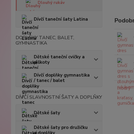
Dlouhý rukáv
Dívčí taneční šaty Latina
Podobn
DOPLŇKY TANEC, BALET,
GYMNASTIKA
Dětské taneční cvičky a
piškoty
Dívčí doplňky gymnastika
/ tanec / balet
DÍVČÍ SLAVNOSTNÍ ŠATY A DOPLŇKY
Dětské šaty
Dětské šaty pro družičku
a doplňky