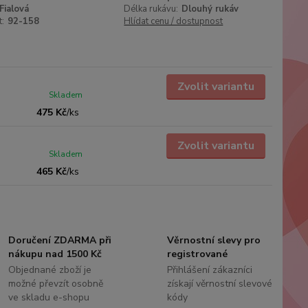
Fialová
Délka rukávu:
Dlouhý rukáv
t:
92-158
Hlídat cenu / dostupnost
Zvolit variantu
Skladem
475 Kč
/
ks
Zvolit variantu
Skladem
465 Kč
/
ks
Doručení ZDARMA při
Věrnostní slevy pro
nákupu nad 1500 Kč
registrované
Objednané zboží je
Přihlášení zákazníci
možné převzít osobně
získají věrnostní slevové
ve skladu e-shopu
kódy