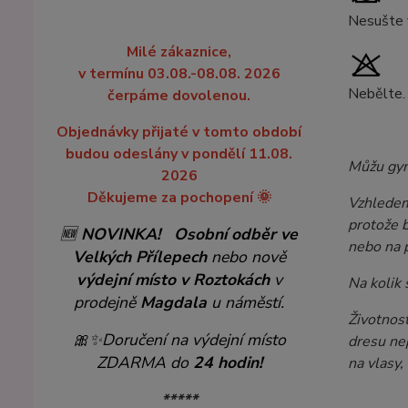
Nesušte v
Milé zákaznice,
v termínu 03.08.-08.08. 2026
Nebělte.
čerpáme dovolenou.
Objednávky přijaté v tomto období
budou odeslány v pondělí 11.08.
Můžu gym
2026
Děkujeme za pochopení 🌞
Vzhledem 
protože b
🆕
NOVINKA!
Osobní odběr ve
nebo na 
Velkých Přílepech
nebo nově
výdejní místo v Roztokách
v
Na kolik
prodejně
Magdala
u náměstí.
Životnost
🎀✨
Doručení na výdejní místo
dresu nep
ZDARMA do
24 hodin!
na vlasy, 
*****