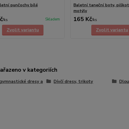
aletní punčochy bílé
Baletní taneční boty, piškoty
motýly
č
165 Kč
Skladem
/
ks
/
ks
Zvolit variantu
Zvolit variantu
zařazeno v kategoriích
 gymnastické dresy a
Dívčí dresy, trikoty
Dlou