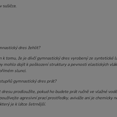
 sušičce.
nastický dres žehlit?
k tomu, že je dívčí gymnastický dres vyrobený ze syntetické lát
y mohlo dojít k poškození struktury a pevnosti elastických vlá
přímém slunci.
 stupňů gymnastický dres prát?
 dresu prodloužíte, pokud ho budete prát ručně ve vlažné vodě
oužívejte agresivní prací prostředky, aviváže ani je chemicky 
který je k látce šetrnější.