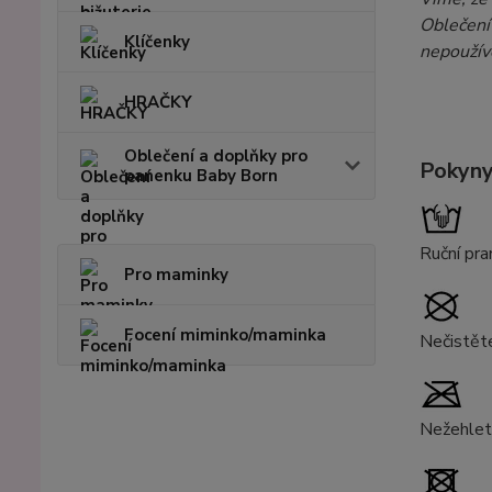
Oblečení
Klíčenky
nepoužíve
HRAČKY
Oblečení a doplňky pro
Pokyny
panenku Baby Born
Ruční pra
Pro maminky
Focení miminko/maminka
Nečistět
Nežehlet