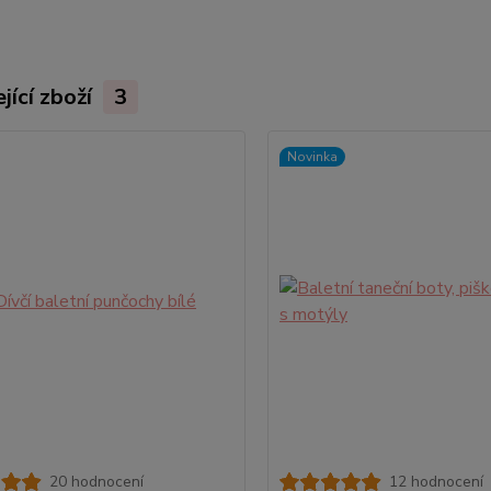
jící zboží
3
Novinka
20 hodnocení
12 hodnocení