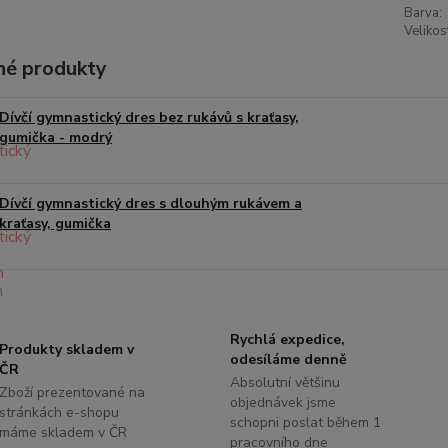
Barva:
Velikos
é produkty
Dívčí gymnastický dres bez rukávů s kraťasy,
gumička - modrý
Dívčí gymnastický dres s dlouhým rukávem a
kraťasy, gumička
Rychlá expedice,
Produkty skladem v
odesíláme denně
ČR
Absolutní většinu
Zboží prezentované na
objednávek jsme
stránkách e-shopu
schopni poslat během 1
máme skladem v ČR
pracovního dne