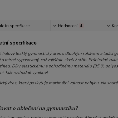
etní specifikace
Hodnocení
4
Ko
tní specifikace
 fialový lesklý gymnastický dres s dlouhým rukávem a ladící g
 a mírně vypasovaný, což zajišťuje skvělý střih. Průhledné ru
zhled. Díky elastickému a pohodlnému materiálu (95 % polyester
ní, kde rozhodně vynikne!
cký dres, který poskytuje maximální volnost pohybu. Na sout
čovat o oblečení na gymnastiku?
čas jsou peníze, proto lze dres prát v pračce! Aby však nedošlo 