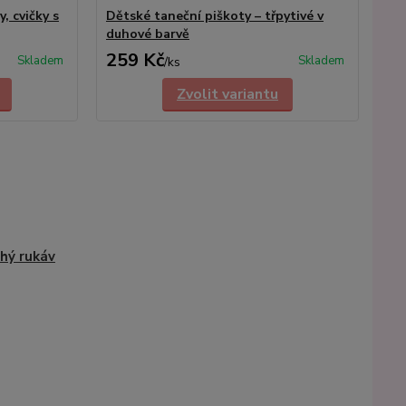
, cvičky s
Dětské taneční piškoty – třpytivé v
duhové barvě
259 Kč
Skladem
Skladem
/
ks
Zvolit variantu
hý rukáv