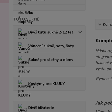
TUTU SUKNĚ
Kompl
Dívčí tutu sukně 2-12 let
Komple
Vánoční sukně, sety, šaty
Nádherný
elegantní
Sukně pro slečny a dámy
luxusní v
vystoupe
Gymnasti
Kostýmy pro KLUKY
Jak pe
Dívčí bižuterie
Víme, že 