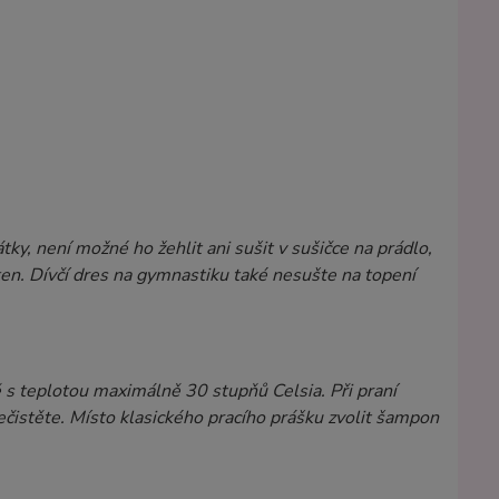
ky, není možné ho žehlit ani sušit v sušičce na prádlo,
ken. Dívčí dres na gymnastiku také nesušte na topení
 s teplotou maximálně 30 stupňů Celsia. Při praní
nečistěte. Místo klasického pracího prášku zvolit šampon