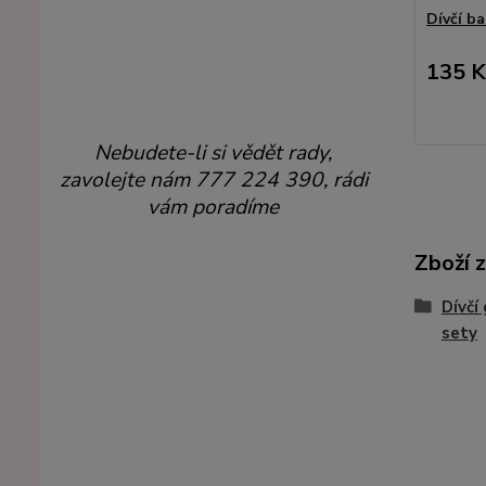
Dívčí b
135 K
Nebudete-li si vědět rady,
zavolejte nám 777 224 390, rádi
vám poradíme
Zboží 
Dívčí
sety