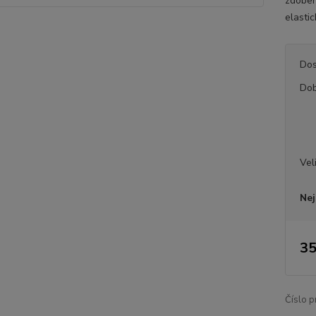
zdoben
elasti
Dos
Dob
Vel
Nej
35
Číslo p