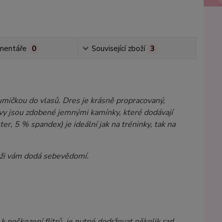
mentáře
0
Související zboží
3
umičkou do vlasů. Dres je krásně propracovaný,
kávy jsou zdobené jemnými kamínky, které dodávají
, 5 % spandex) je ideální jak na tréninky, tak na
ěži vám dodá sebevědomí.
k poškození flitrů, je nutné dodržovat několik rad.