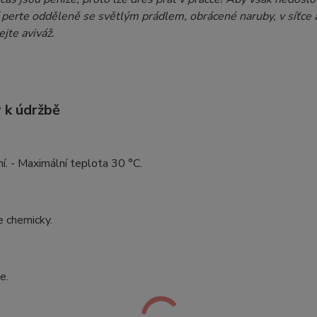
 perte odděleně se světlým prádlem, obrácené naruby, v síťce 
jte aviváž.
 k údržbě
ní. - Maximální teplota 30 °C.
e chemicky.
e.