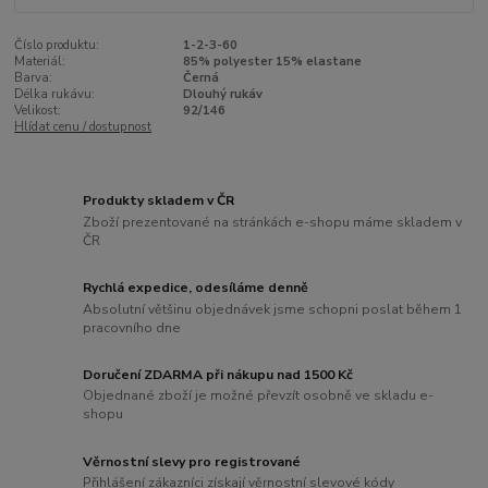
Číslo produktu:
1-2-3-60
Materiál:
85% polyester 15% elastane
Barva:
Černá
Délka rukávu:
Dlouhý rukáv
Velikost:
92/146
Hlídat cenu / dostupnost
Produkty skladem v ČR
Zboží prezentované na stránkách e-shopu máme skladem v
ČR
Rychlá expedice, odesíláme denně
Absolutní většinu objednávek jsme schopni poslat během 1
pracovního dne
Doručení ZDARMA při nákupu nad 1500 Kč
Objednané zboží je možné převzít osobně ve skladu e-
shopu
Věrnostní slevy pro registrované
Přihlášení zákazníci získají věrnostní slevové kódy