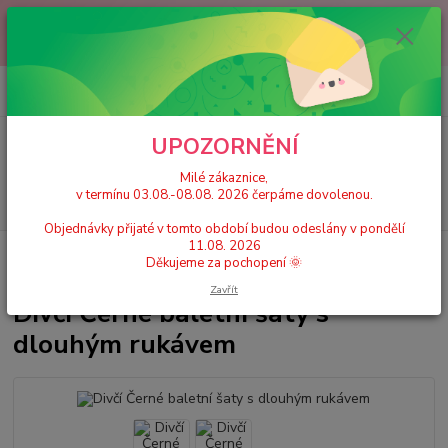
Milé zákaznice, v termínu 03.08.-08.08. 2026 čerpáme dovolenou.
Objednávky přijaté v tomto období budou odeslány v pondělí 11.08.
2026 Děkujeme za pochopení 🌞
0
ks
+420 777 224 390
CZK
za
0 Kč
(Po-Pá, 9-17 hod.)
UPOZORNĚNÍ
Menu
Milé zákaznice,
v termínu 03.08.-08.08. 2026 čerpáme dovolenou.
Hledat
Objednávky přijaté v tomto období budou odeslány v pondělí
11.08. 2026
Úvod
Dívčí gymnastické dresy a sety
Divčí Černé baletní šaty s dlouhým
Děkujeme za pochopení 🌞
rukávem
Zavřít
Divčí Černé baletní šaty s
dlouhým rukávem