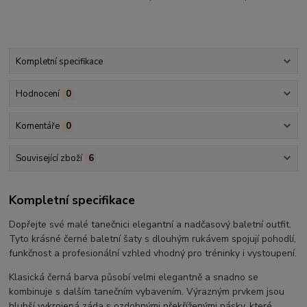
Kompletní specifikace
Hodnocení
0
Komentáře
0
Související zboží
6
Kompletní specifikace
Dopřejte své malé tanečnici elegantní a nadčasový baletní outfit.
Tyto krásné černé baletní šaty s dlouhým rukávem spojují pohodlí,
funkčnost a profesionální vzhled vhodný pro tréninky i vystoupení.
Klasická černá barva působí velmi elegantně a snadno se
kombinuje s dalším tanečním vybavením. Výrazným prvkem jsou
hlubší vykrojená záda s ozdobnými překříženými pásky, které