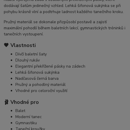
dodávají šatům jedinečný vzhled. Lehká šifonová sukýnka se při
pohybu krásně vlní a podtrhuje ladnost každého tanečního kroku.
Pružný materiál se dokonale přizpůsobí postavě a zajistí
maximální pohodlí během baletních lekcí, gymnastických tréninků i
tanečních vystoupení.
🖤 Vlastnosti
Dívčí baletní šaty
Dlouhý rukáv
Elegantní překřížené pásky na zádech
Lehká šifonová sukýnka
Nadčasová černá barva
Pružný a pohodlný materiál
Vhodné pro celoroční využití
🩰 Vhodné pro
Balet
Moderní tanec
Gymnastiku
Taneční kroužky