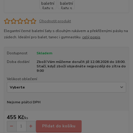
Ohodnotit produkt
Elegantní černé baletní šaty s dlouhým rukávem a překříženými pásky na
zádech. Ideální pro balet, tanec i gymnastiku.
celý popis
Dostupnost
Skladem
Doba dodání
Zboží Vám můžeme doručit již 12.08.2026 do 18:00.
Stačí, když zboží objednáte nejpozději do zítra do
9:00
Velikost oblečení
Nejsme plátci DPH
455 Kč
/
ks
Přidat do košíku