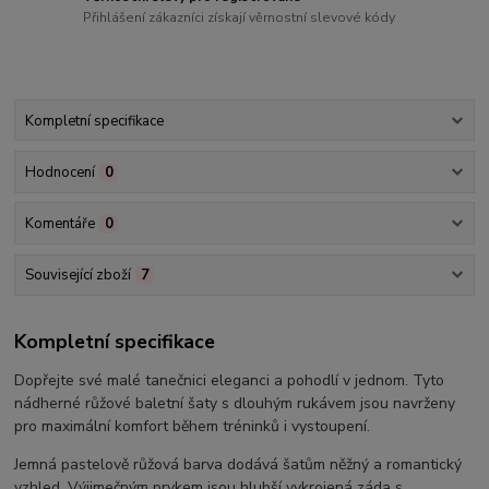
Přihlášení zákazníci získají věrnostní slevové kódy
Kompletní specifikace
Hodnocení
0
Komentáře
0
Související zboží
7
Kompletní specifikace
Dopřejte své malé tanečnici eleganci a pohodlí v jednom. Tyto
nádherné růžové baletní šaty s dlouhým rukávem jsou navrženy
pro maximální komfort během tréninků i vystoupení.
Jemná pastelově růžová barva dodává šatům něžný a romantický
vzhled. Výjimečným prvkem jsou hlubší vykrojená záda s