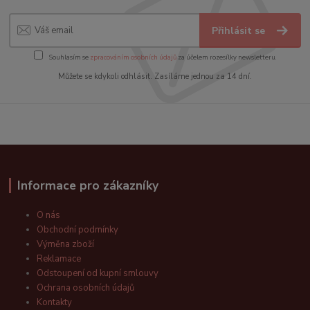
Přihlásit se
Souhlasím se
zpracováním osobních údajů
za účelem rozesílky newsletteru.
Můžete se kdykoli odhlásit. Zasíláme jednou za 14 dní.
Informace pro zákazníky
O nás
Obchodní podmínky
Výměna zboží
Reklamace
Odstoupení od kupní smlouvy
Ochrana osobních údajů
Kontakty