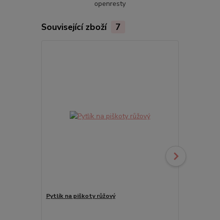
openresty
Související zboží
7
Novinka
Pytlík na piškoty růžový
Saténové pi