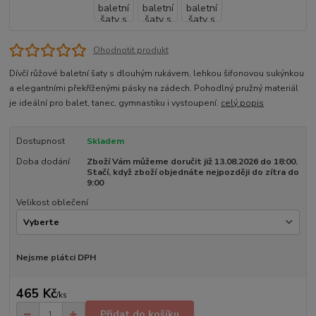
Ohodnotit produkt
Dívčí růžové baletní šaty s dlouhým rukávem, lehkou šifonovou sukýnkou
a elegantními překříženými pásky na zádech. Pohodlný pružný materiál
je ideální pro balet, tanec, gymnastiku i vystoupení.
celý popis
Dostupnost
Skladem
Doba dodání
Zboží Vám můžeme doručit již 13.08.2026 do 18:00.
Stačí, když zboží objednáte nejpozději do zítra do
9:00
Velikost oblečení
Nejsme plátci DPH
465 Kč
/
ks
Přidat do košíku