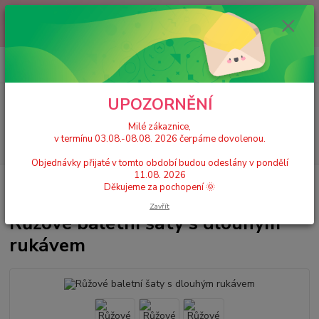
Milé zákaznice, v termínu 03.08.-08.08. 2026 čerpáme dovolenou.
Objednávky přijaté v tomto období budou odeslány v pondělí 11.08.
2026 Děkujeme za pochopení 🌞
0
ks
+420 777 224 390
CZK
za
0 Kč
(Po-Pá, 9-17 hod.)
UPOZORNĚNÍ
Menu
Milé zákaznice,
v termínu 03.08.-08.08. 2026 čerpáme dovolenou.
Hledat
Objednávky přijaté v tomto období budou odeslány v pondělí
11.08. 2026
Úvod
Dívčí gymnastické dresy a sety
Růžové baletní šaty s dlouhým
Děkujeme za pochopení 🌞
rukávem
Zavřít
Růžové baletní šaty s dlouhým
rukávem