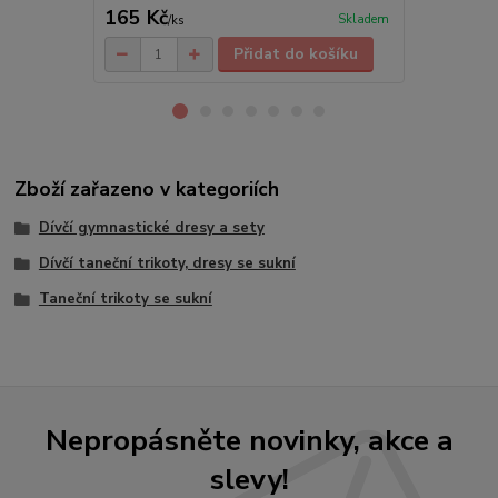
165 Kč
245 Kč
Skladem
/
ks
/
ks
Přidat do košíku
Zboží zařazeno v kategoriích
Dívčí gymnastické dresy a sety
Dívčí taneční trikoty, dresy se sukní
Taneční trikoty se sukní
Nepropásněte novinky, akce a
slevy!