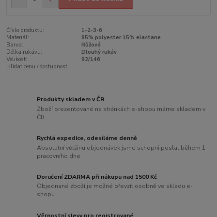
Číslo produktu:
1-2-3-6
Materiál:
85% polyester 15% elastane
Barva:
Růžová
Délka rukávu:
Dlouhý rukáv
Velikost:
92/146
Hlídat cenu / dostupnost
Produkty skladem v ČR
Zboží prezentované na stránkách e-shopu máme skladem v
ČR
Rychlá expedice, odesíláme denně
Absolutní většinu objednávek jsme schopni poslat během 1
pracovního dne
Doručení ZDARMA při nákupu nad 1500 Kč
Objednané zboží je možné převzít osobně ve skladu e-
shopu
Věrnostní slevy pro registrované