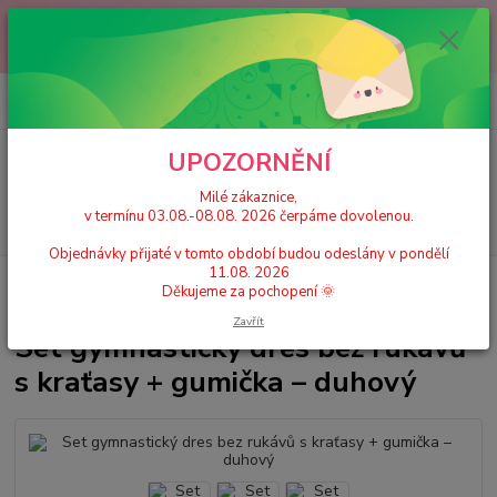
Milé zákaznice, v termínu 03.08.-08.08. 2026 čerpáme dovolenou.
Objednávky přijaté v tomto období budou odeslány v pondělí 11.08.
2026 Děkujeme za pochopení 🌞
0
ks
+420 777 224 390
CZK
za
0 Kč
(Po-Pá, 9-17 hod.)
UPOZORNĚNÍ
Menu
Milé zákaznice,
v termínu 03.08.-08.08. 2026 čerpáme dovolenou.
Hledat
Objednávky přijaté v tomto období budou odeslány v pondělí
11.08. 2026
Úvod
Dívčí dresy, trikoty
Set gymnastický dres bez rukávů s kraťasy +
Děkujeme za pochopení 🌞
gumička – duhový
Zavřít
Set gymnastický dres bez rukávů
s kraťasy + gumička – duhový