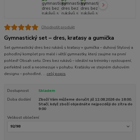
Ohodnotit produkt
Gymnastický set – dres, kraťasy a gumička
Set gymnastický dres bez rukávů s kraťasy + gumička – duhový Stylový a
pohodlný komplet pro malé i větší gymnastky, který zaujme na první
pohled! Obsah setu: Dres bez rukávů – ideální na tréninky i vystoupení,
perfektně sedí a neomezuje v pohybu. Kraťásky ve stejném duhovém
designu – pohodlné, ...
celý popis
Dostupnost
Skladem
Doba dodání
Zboží Vám můžeme doručit již 12.08.2026 do 18:00.
Stačí, když zboží objednáte nejpozději do zítra do
9:00
Velikost oblečení