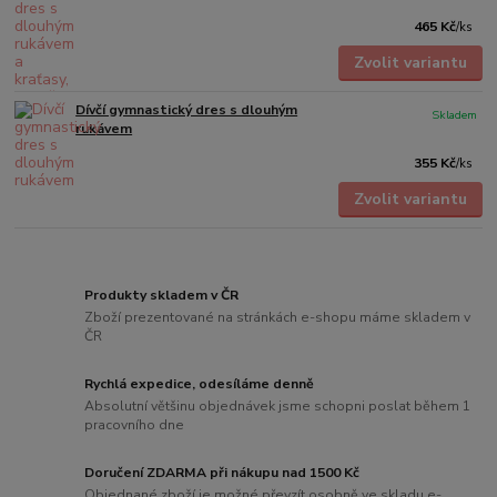
465 Kč
/
ks
Zvolit variantu
Dívčí gymnastický dres s dlouhým
Skladem
rukávem
355 Kč
/
ks
Zvolit variantu
Produkty skladem v ČR
Zboží prezentované na stránkách e-shopu máme skladem v
ČR
Rychlá expedice, odesíláme denně
Absolutní většinu objednávek jsme schopni poslat během 1
pracovního dne
Doručení ZDARMA při nákupu nad 1500 Kč
Objednané zboží je možné převzít osobně ve skladu e-