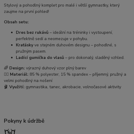
Stylový a pohodlný komplet pro malé i větší gymnastky, který
zaujme na první pohled!
Obsah setu:
Dres bez rukávů
– ideální na tréninky i vystoupení,
perfektně sedí a neomezuje v pohybu.
Kraťásky
ve stejném duhovém designu – pohodlné, s
pružným pasem.
Ladící gumička do vlasů
– pro dokonalý, sladěný vzhled.
🌈
Design:
výrazný duhový vzor plný barev
🧘‍♀️
Materiál:
85 % polyester, 15 % spandex – příjemný, pružný a
velmi pohodlný na nošení
🩰
Využití:
gymnastika, tanec, akrobacie, volnočasové aktivity
Pokyny k údržbě