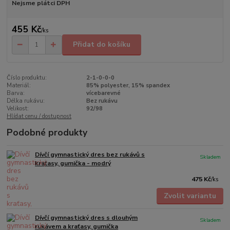
Nejsme plátci DPH
455 Kč
/
ks
Přidat do košíku
Číslo produktu:
2-1-0-0-0
Materiál:
85% polyester, 15% spandex
Barva:
vícebarevné
Délka rukávu:
Bez rukávu
Velikost:
92/98
Hlídat cenu / dostupnost
Podobné produkty
Dívčí gymnastický dres bez rukávů s
Skladem
kraťasy, gumička - modrý
475 Kč
/
ks
Zvolit variantu
Dívčí gymnastický dres s dlouhým
Skladem
rukávem a kraťasy, gumička