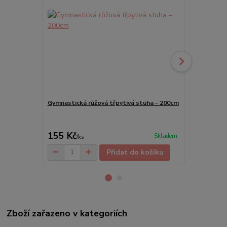
Gymnastická růžová třpytivá stuha – 200cm
Plátěné měk
černé
155 Kč
189 Kč
Skladem
/
ks
/
ks
Přidat do košíku
Zboží zařazeno v kategoriích