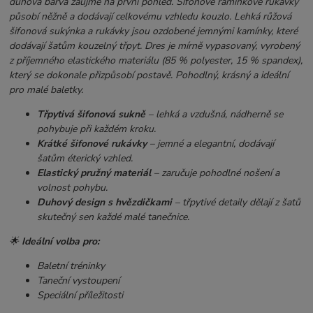
duhová barva zaujme na první pohled. Šifonové ramínkové rukávky
působí něžně a dodávají celkovému vzhledu kouzlo. Lehká růžová
šifonová sukýnka a rukávky jsou ozdobené jemnými kamínky, které
dodávají šatům kouzelný třpyt. Dres je mírně vypasovaný, vyrobený
z příjemného elastického materiálu (85 % polyester, 15 % spandex),
který se dokonale přizpůsobí postavě. Pohodlný, krásný a ideální
pro malé baletky.
Třpytivá šifonová sukně
– lehká a vzdušná, nádherně se
pohybuje při každém kroku.
Krátké šifonové rukávky
– jemné a elegantní, dodávají
šatům éterický vzhled.
Elastický pružný materiál
– zaručuje pohodlné nošení a
volnost pohybu.
Duhový design s hvězdičkami
– třpytivé detaily dělají z šatů
skutečný sen každé malé tanečnice.
🌟
Ideální volba pro:
Baletní tréninky
Taneční vystoupení
Speciální příležitosti