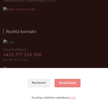
Werichova 984, Velké Přílepy 252 64
Rychlý kontakt
Anna Korbelová
+420 777 224 390
(Po-Pá, 9-17 hod.)
info@vseproholky.cz
Souhlasím
Nastavení
Vše pro holky 2019
Souhlas můžete odmítnout
zde
.
Vytvořeno na
Eshop-rychle.cz