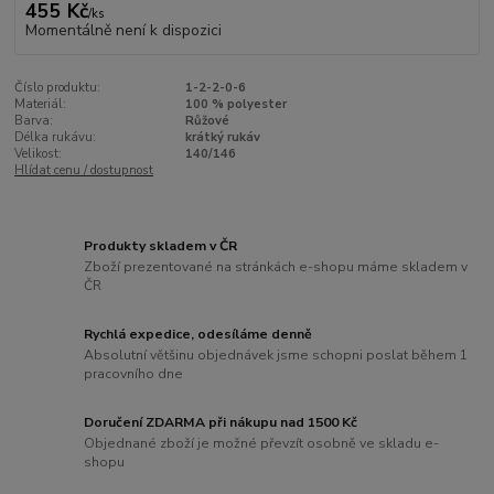
455 Kč
/
ks
Momentálně není k dispozici
Číslo produktu:
1-2-2-0-6
Materiál:
100 % polyester
Barva:
Růžové
Délka rukávu:
krátký rukáv
Velikost:
140/146
Hlídat cenu / dostupnost
Produkty skladem v ČR
Zboží prezentované na stránkách e-shopu máme skladem v
ČR
Rychlá expedice, odesíláme denně
Absolutní většinu objednávek jsme schopni poslat během 1
pracovního dne
Doručení ZDARMA při nákupu nad 1500 Kč
Objednané zboží je možné převzít osobně ve skladu e-
shopu