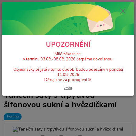
Milé zákaznice, v termínu 03.08.-08.08. 2026 čerpáme dovolenou.
Objednávky přijaté v tomto období budou odeslány v pondělí 11.08.
2026 Děkujeme za pochopení 🌞
0
ks
+420 777 224 390
CZK
za
0 Kč
(Po-Pá, 9-17 hod.)
UPOZORNĚNÍ
Menu
Milé zákaznice,
v termínu 03.08.-08.08. 2026 čerpáme dovolenou.
Hledat
Objednávky přijaté v tomto období budou odeslány v pondělí
11.08. 2026
Úvod
Dívčí taneční trikoty, dresy se sukní
Taneční šaty s třpytivou
Děkujeme za pochopení 🌞
šifonovou sukní a hvězdičkami
Zavřít
Taneční šaty s třpytivou
šifonovou sukní a hvězdičkami
Novinka