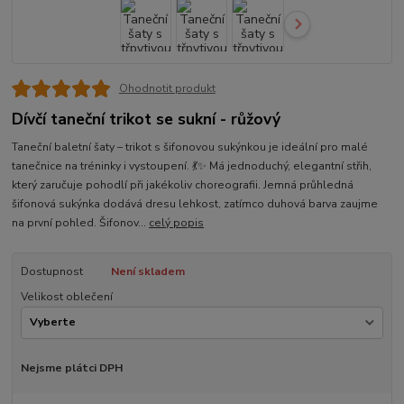
Ohodnotit produkt
Dívčí taneční trikot se sukní - růžový
Taneční baletní šaty – trikot s šifonovou sukýnkou je ideální pro malé
tanečnice na tréninky i vystoupení. 💃✨ Má jednoduchý, elegantní střih,
který zaručuje pohodlí při jakékoliv choreografii. Jemná průhledná
šifonová sukýnka dodává dresu lehkost, zatímco duhová barva zaujme
na první pohled. Šifonov...
celý popis
Dostupnost
Není skladem
Velikost oblečení
Nejsme plátci DPH