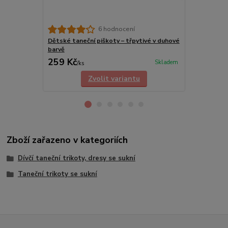
6 hodnocení
Dětské taneční piškoty – třpytivé v duhové
Baletní duho
barvě
piškoty, cvič
259 Kč
269 Kč
Skladem
/
ks
/
ks
Zvolit variantu
Zboží zařazeno v kategoriích
Dívčí taneční trikoty, dresy se sukní
Taneční trikoty se sukní