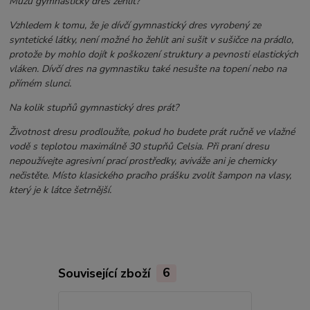
Můžu gymnastický dres žehlit?
Vzhledem k tomu, že je dívčí gymnastický dres vyrobený ze
syntetické látky, není možné ho žehlit ani sušit v sušičce na prádlo,
protože by mohlo dojít k poškození struktury a pevnosti elastických
vláken. Dívčí dres na gymnastiku také nesušte na topení nebo na
přímém slunci.
Na kolik stupňů gymnastický dres prát?
Životnost dresu prodloužíte, pokud ho budete prát ručně ve vlažné
vodě s teplotou maximálně 30 stupňů Celsia. Při praní dresu
nepoužívejte agresivní prací prostředky, aviváže ani je chemicky
nečistěte. Místo klasického pracího prášku zvolit šampon na vlasy,
který je k látce šetrnější.
Související zboží
6