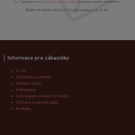
Souhlasím se
zpracováním osobních údajů
za účelem rozesílky newsletteru.
Můžete se kdykoli odhlásit. Zasíláme jednou za 14 dní.
Informace pro zákazníky
O nás
Obchodní podmínky
Výměna zboží
Reklamace
Odstoupení od kupní smlouvy
Ochrana osobních údajů
Kontakty