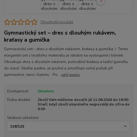
Ohodnotit produkt
Gymnastický set – dres s dlouhým rukávem,
kraťasy a gumička
Gymnastický set – dres s dlouhým rukávem, kraťasy a gumička ✨ Tento
elegantní set z lesklého materiálu je ideální na vystoupení i trénink.
Obsahuje dres s dlouhým rukávem, pohodlné kraťasy a ladící gumičku
do vlasů. Skvěle padne, je pružný a umožňuje volný pohyb při
gymnastice, tanci i baletu. Po...
celý popis
Dostupnost
Skladem
Doba dodání
Zboží Vám můžeme doručit již 11.08.2026 do 18:00.
Stačí, když zboží objednáte nejpozději do zítra do
9:00
Velikost oblečení