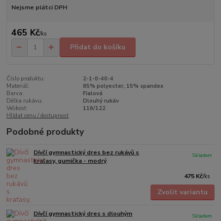
Nejsme plátci DPH
465 Kč
/
ks
Přidat do košíku
Číslo produktu:
2-1-0-40-4
Materiál:
85% polyester, 15% spandex
Barva:
Fialová
Délka rukávu:
Dlouhý rukáv
Velikost:
116/122
Hlídat cenu / dostupnost
Podobné produkty
Dívčí gymnastický dres bez rukávů s
Skladem
kraťasy, gumička - modrý
475 Kč
/
ks
Zvolit variantu
Dívčí gymnastický dres s dlouhým
Skladem