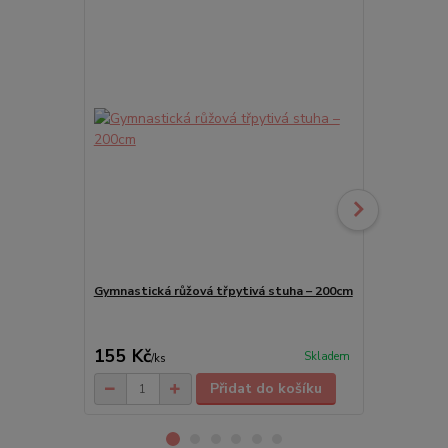
Gymnastická růžová třpytivá stuha – 200cm
Baletní duho
piškoty, cvič
155 Kč
269 Kč
Skladem
/
ks
/
ks
Přidat do košíku