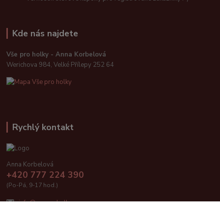
Kde nás najdete
Vše pro holky - Anna Korbelová
Werichova 984, Velké Přílepy 252 64
Rychlý kontakt
Anna Korbelová
+420 777 224 390
(Po-Pá, 9-17 hod.)
info@vseproholky.cz