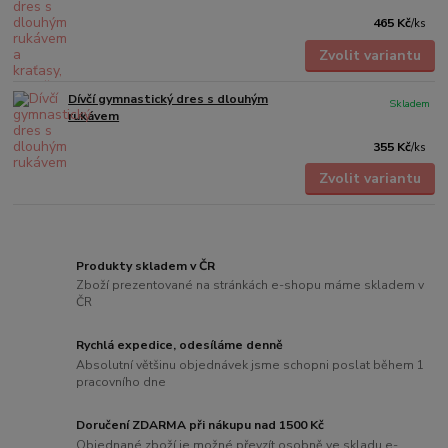
465 Kč
/
ks
Zvolit variantu
Dívčí gymnastický dres s dlouhým
Skladem
rukávem
355 Kč
/
ks
Zvolit variantu
Produkty skladem v ČR
Zboží prezentované na stránkách e-shopu máme skladem v
ČR
Rychlá expedice, odesíláme denně
Absolutní většinu objednávek jsme schopni poslat během 1
pracovního dne
Doručení ZDARMA při nákupu nad 1500 Kč
Objednané zboží je možné převzít osobně ve skladu e-