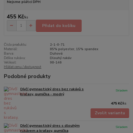
Nejsme plátci DPH
455 Kč
/
ks
Přidat do košíku
Číslo produktu:
2-1-0-71
Materiál:
85% polyester, 15% spandex
Barva:
Duhová
Délka rukávu:
Dlouhý rukáv
Velikost:
98-146
Hlídat cenu / dostupnost
Podobné produkty
Dívčí gymnastický dres bez rukávů s
Skladem
kraťasy, gumička - modrý
475 Kč
/
ks
Zvolit variantu
Dívčí gymnastický dres s dlouhým
Skladem
rukávem a kraťasy, gumička