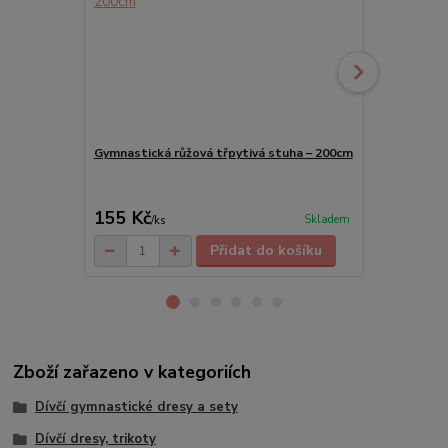
Gymnastická růžová třpytivá stuha – 200cm
Baletní duho
piškoty, cvič
155 Kč
269 Kč
Skladem
/
ks
/
ks
Přidat do košíku
Zboží zařazeno v kategoriích
Dívčí gymnastické dresy a sety
Dívčí dresy, trikoty