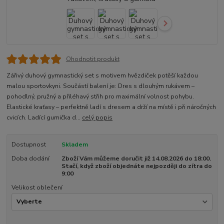
Ohodnotit produkt
Zářivý duhový gymnastický set s motivem hvězdiček potěší každou
malou sportovkyni. Součástí balení je: Dres s dlouhým rukávem –
pohodlný, pružný a přiléhavý střih pro maximální volnost pohybu.
Elastické kraťasy – perfektně ladí s dresem a drží na místě i při náročných
cvicích. Ladící gumička d...
celý popis
Dostupnost
Skladem
Doba dodání
Zboží Vám můžeme doručit již 14.08.2026 do 18:00.
Stačí, když zboží objednáte nejpozději do zítra do
9:00
Velikost oblečení