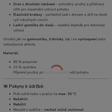
Dres s dlouhým rukávem
– pohodlný, pružný a přiléhavý
střih pro maximální volnost pohybu.
Elastické kraťasy
– perfektně ladí s dresem a drží na místě
i při náročných cvicích.
Ladící gumička do vlasů
– sladěný doplněk pro dokonalý
vzhled.
Vhodný jak na
gymnastiku, tréninky
, tak i na
vystoupení
nebo
volnočasové aktivity.
Materiál:
85 % polyester
15 % spandex
Příjemně pružný, prodyšný a odolný vůči pohybu.
🧼
Pokyny k údržbě:
Prát ručně nebo v pračce na
max. 30 °C
Nežehlit
Nebělit
Nesušit v sušičce –
nechat volně uschnout