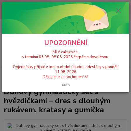
Milé zákaznice, v termínu 03.08.-08.08. 2026 čerpáme dovolenou.
Objednávky přijaté v tomto období budou odeslány v pondělí 11.08.
2026 Děkujeme za pochopení 🌞
0
ks
+420 777 224 390
CZK
za
0 Kč
(Po-Pá, 9-17 hod.)
UPOZORNĚNÍ
Menu
Milé zákaznice,
v termínu 03.08.-08.08. 2026 čerpáme dovolenou.
Hledat
Objednávky přijaté v tomto období budou odeslány v pondělí
11.08. 2026
Úvod
Dívčí gymnastické dresy a sety
Duhový gymnastický set s
Děkujeme za pochopení 🌞
hvězdičkami – dres s dlouhým rukávem, kraťasy a gumička
Zavřít
Duhový gymnastický set s
hvězdičkami – dres s dlouhým
rukávem, kraťasy a gumička